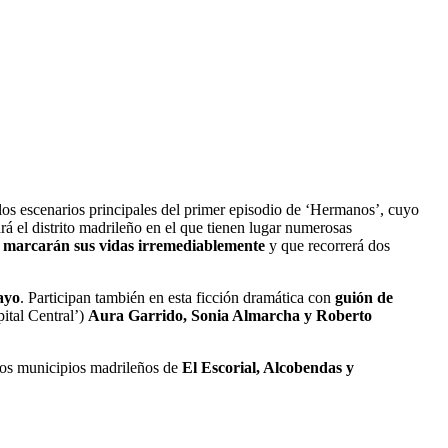
e los escenarios principales del primer episodio de ‘Hermanos’, cuyo
á el distrito madrileño en el que tienen lugar numerosas
e marcarán sus vidas irremediablemente
y que recorrerá dos
ayo
. Participan también en esta ficción dramática con
guión de
ital Central’)
Aura Garrido, Sonia Almarcha y Roberto
los municipios madrileños de
El Escorial, Alcobendas y