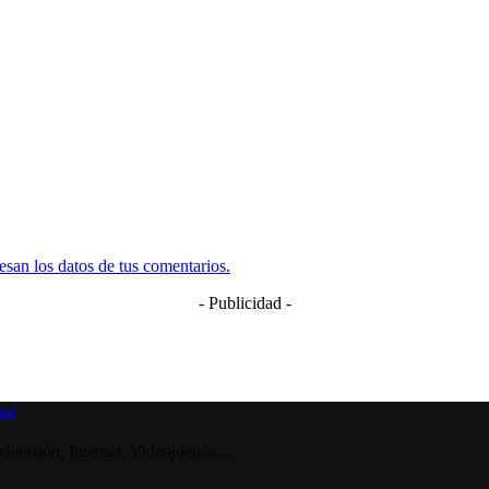
san los datos de tus comentarios.
- Publicidad -
visión, Internet, Videojuegos...