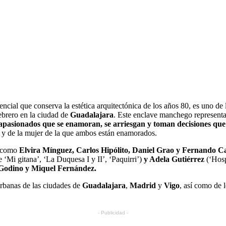
encial que conserva la estética arquitectónica de los años 80, es uno d
ebrero en la ciudad de
Guadalajara
. Este enclave manchego representar
 apasionados que se enamoran, se arriesgan y toman decisiones qu
s y de la mujer de la que ambos están enamorados.
es como
Elvira Mínguez, Carlos Hipólito, Daniel Grao y Fernando C
 ‘Mi gitana’, ‘La Duquesa I y II’, ‘Paquirri’)
y Adela Gutiérrez
(‘Hosp
 Godino y Miquel Fernández.
urbanas de las ciudades de
Guadalajara
,
Madrid
y
Vigo
, así como de 
- Publicidad -