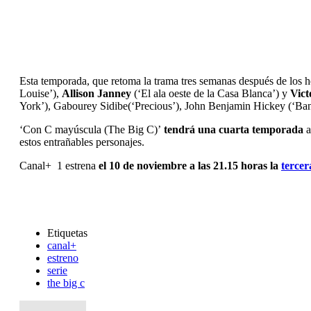
Esta temporada, que retoma la trama tres semanas después de los he
Louise’),
Allison Janney
(‘El ala oeste de la Casa Blanca’) y
Vict
York’), Gabourey Sidibe(‘Precious’), John Benjamin Hickey (‘Bande
‘Con C mayúscula (The Big C)’
tendrá una cuarta temporada
a
estos entrañables personajes.
Canal+ 1 estrena
el 10 de noviembre a las 21.15 horas la
terce
Etiquetas
canal+
estreno
serie
the big c