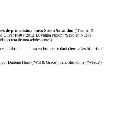
ores de primerísima línea: Susan Sarandon
(‘Thelma &
to Oliver Platt (‘2012’),Cynthia Nixon (‘Sexo en Nueva
da secreta de una adolescente’).
capítulos de una hora en los que se dará cierre a las historias de
a por Darlene Hunt (‘Will & Grace’) para Showtime (
‘
Weeds
‘
).