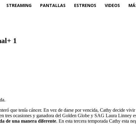
STREAMING
PANTALLAS
ESTRENOS
VIDEOS
MÁ
nal+ 1
da.
nteró que tenía cáncer. En vez de darse por vencida, Cathy decide vivir l
n tres ocasiones y ganadora del Golden Globe y SAG Laura Linney est
vida de una manera diferente
. En esta tercera temporada Cathy esta n