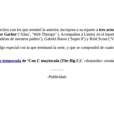
chos con los que terminó la anterior, incorpora a su reparto a
tres act
or Garber
(‘Alias’, ‘Web Therapy’ ). Acompañan a Linney en el repar
ras de nuestros padres’), Gabriel Basso (‘Super 8’) y Reid Scout (‘Vi
lgo especial con la que terminará la serie, y que se compondrá de cuatro 
ra temporada
de ‘Con C mayúscula (The Big C)’
, «dramedia» cread
- Publicidad -
-Publicidad-