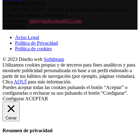
SOBRE NOSOTROS
AUDIOVISUAL451 | La web de la industria audiovisual. Cine,
Televisión, Internet, Videojuegos...
Contáctanos:
info@audiovisual451.com
SÍGUENOS
Aviso Legal
Política de Privacidad
Política de cookies
© 2023 Diseño web
Softdream
Utilizamos cookies propias y de terceros para fines analíticos y para
mostrarte publicidad personalizada en base a un perfil elaborado a
partir de tus hábitos de navegación (por ejemplo, páginas visitadas).
Clica
AQUÍ
para más información.
Puedes aceptar todas las cookies pulsando el botón “Aceptar” o
configurarlas o rechazar su uso pulsando el botón “Configurar”.
Configurar
ACEPTAR
Cerrar
Resumen de privacidad