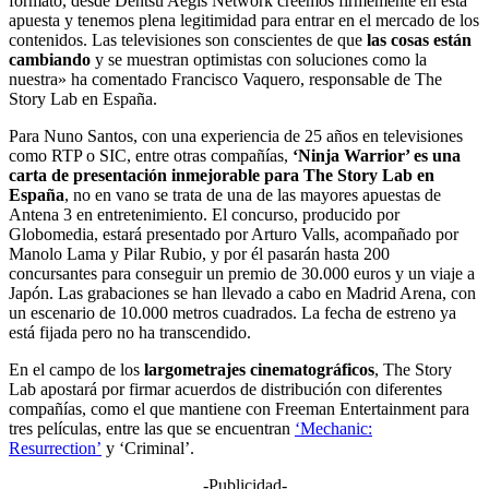
formato, desde Dentsu Aegis Network creemos firmemente en esta
apuesta y tenemos plena legitimidad para entrar en el mercado de los
contenidos. Las televisiones son conscientes de que
las cosas están
cambiando
y se muestran optimistas con soluciones como la
nuestra» ha comentado Francisco Vaquero, responsable de The
Story Lab en España.
Para Nuno Santos, con una experiencia de 25 años en televisiones
como RTP o SIC, entre otras compañías,
‘Ninja Warrior’ es una
carta de presentación inmejorable para The Story Lab en
España
, no en vano se trata de una de las mayores apuestas de
Antena 3 en entretenimiento. El concurso, producido por
Globomedia, estará presentado por Arturo Valls, acompañado por
Manolo Lama y Pilar Rubio, y por él pasarán hasta 200
concursantes para conseguir un premio de 30.000 euros y un viaje a
Japón. Las grabaciones se han llevado a cabo en Madrid Arena, con
un escenario de 10.000 metros cuadrados. La fecha de estreno ya
está fijada pero no ha transcendido.
En el campo de los
largometrajes cinematográficos
, The Story
Lab apostará por firmar acuerdos de distribución con diferentes
compañías, como el que mantiene con Freeman Entertainment para
tres películas, entre las que se encuentran
‘Mechanic:
Resurrection’
y ‘Criminal’.
-Publicidad-