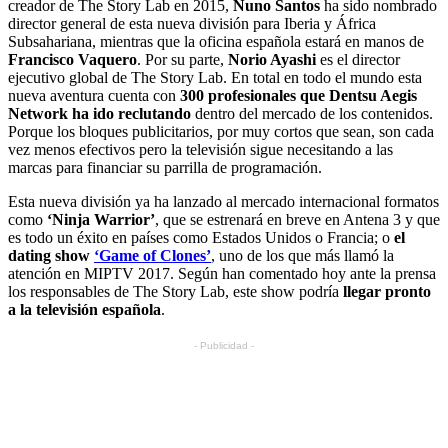
creador de The Story Lab en 2015,
Nuno Santos
ha sido nombrado
director general de esta nueva división para Iberia y África
Subsahariana, mientras que la oficina española estará en manos de
Francisco Vaquero
. Por su parte,
Norio Ayashi
es el director
ejecutivo global de The Story Lab. En total en todo el mundo esta
nueva aventura cuenta con
300 profesionales que Dentsu Aegis
Network ha ido reclutando
dentro del mercado de los contenidos.
Porque los bloques publicitarios, por muy cortos que sean, son cada
vez menos efectivos pero la televisión sigue necesitando a las
marcas para financiar su parrilla de programación.
Esta nueva división ya ha lanzado al mercado internacional formatos
como
‘Ninja Warrior’
, que se estrenará en breve en Antena 3 y que
es todo un éxito en países como Estados Unidos o Francia; o
el
dating show
‘Game of Clones’
, uno de los que más llamó la
atención en MIPTV 2017. Según han comentado hoy ante la prensa
los responsables de The Story Lab, este show podría
llegar pronto
a la televisión española
.
- Publicidad -