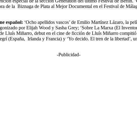
nción especial de la sección Generation del último Festival de Berlín
a de la Biznaga de Plata al Mejor Documental en el Festival de Málag
ne español:
‘Ocho apellidos vascos’ de Emilio Martínez Lázaro, la pelíc
tagonizado por Elijah Wood y Sasha Grey; ‘Sobre La Marxa (El Inventor
 de Lluís Miñarro, debut en el cine de ficción de Lluís Miñarro compiti
(España, Irlanda y Francia) y ‘Yo decido. El tren de la libertad’, un 
-Publicidad-