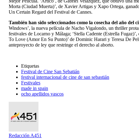
Mejor Película. ‘Ártico’, de Gabriel Velázquez, que obtuvo una me
Morta (Ciudad Muerta)’, de Xavier Artigas y Xapo Ortega, ganador
Un Certain Regard del Festival de Cannes.
También han sido seleccionados como la cosecha del año del ci
Windows’, la nueva película de Nacho Vigalondo, un thriller pro
festivales de Locarno y Málaga; ‘Stella Cadente (Estrella Fugaz)’,
To Love (Amor En Su Punto)’ de Dominic Harari y Teresa De Pelegrí 
anteproyecto de ley que restringe el derecho al aborto.
Etiquetas
Festival de Cine San Sebatián
festival internacional de cine de san sebastián
Festivales
made in spain
ocho apellidos vascos
Redacción A451