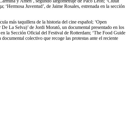
. ‘Carmina y Amén’, segundo largometraje de Paco León; ‘Ciutat
a; ‘Hermosa Juventud’, de Jaime Rosales, estrenada en la sección
ula más taquillera de la historia del cine español; ‘Open
 De La Selva)’ de Jordi Morató, un documental presentado en los
ó en la Sección Oficial del Festival de Rotterdam; ‘The Food Guide
documental colectivo que recoge las protestas ante el reciente