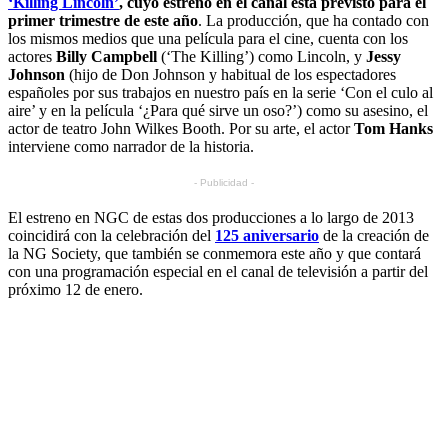
‘Killing Lincoln’
, cuyo estreno en el canal está previsto para el
primer trimestre de este año
. La producción, que ha contado con
los mismos medios que una película para el cine, cuenta con los
actores
Billy Campbell
(‘The Killing’) como Lincoln, y
Jessy
Johnson
(hijo de Don Johnson y habitual de los espectadores
españoles por sus trabajos en nuestro país en la serie ‘Con el culo al
aire’ y en la película ‘¿Para qué sirve un oso?’) como su asesino, el
actor de teatro John Wilkes Booth. Por su arte, el actor
Tom Hanks
interviene como narrador de la historia.
- Publicidad -
El estreno en NGC de estas dos producciones a lo largo de 2013
coincidirá con la celebración del
125 aniversario
de la creación de
la NG Society, que también se conmemora este año y que contará
con una programación especial en el canal de televisión a partir del
próximo 12 de enero.