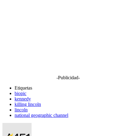
-Publicidad-
Etiquetas
biopic
kennedy
killing lincoln
lincoln
national geographic channel