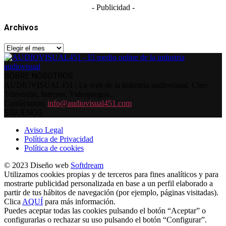
- Publicidad -
Archivos
Archivos
SOBRE NOSOTROS
AUDIOVISUAL451 | La web de la industria audiovisual. Cine,
Televisión, Internet, Videojuegos...
Contáctanos:
info@audiovisual451.com
SÍGUENOS
Aviso Legal
Política de Privacidad
Política de cookies
© 2023 Diseño web
Softdream
Utilizamos cookies propias y de terceros para fines analíticos y para
mostrarte publicidad personalizada en base a un perfil elaborado a
partir de tus hábitos de navegación (por ejemplo, páginas visitadas).
Clica
AQUÍ
para más información.
Puedes aceptar todas las cookies pulsando el botón “Aceptar” o
configurarlas o rechazar su uso pulsando el botón “Configurar”.