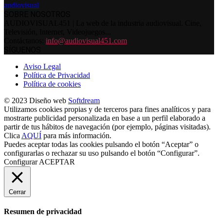
SOBRE NOSOTROS
AUDIOVISUAL451 | La web de la industria audiovisual. Cine,
Televisión, Internet, Videojuegos...
Contáctanos:
info@audiovisual451.com
SÍGUENOS
Aviso Legal
Política de Privacidad
Política de cookies
© 2023 Diseño web
Softdream
Utilizamos cookies propias y de terceros para fines analíticos y para
mostrarte publicidad personalizada en base a un perfil elaborado a
partir de tus hábitos de navegación (por ejemplo, páginas visitadas).
Clica
AQUÍ
para más información.
Puedes aceptar todas las cookies pulsando el botón “Aceptar” o
configurarlas o rechazar su uso pulsando el botón “Configurar”.
Configurar
ACEPTAR
Cerrar
Resumen de privacidad