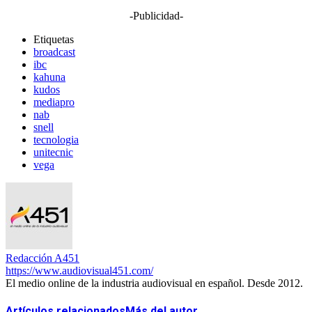
-Publicidad-
Etiquetas
broadcast
ibc
kahuna
kudos
mediapro
nab
snell
tecnologia
unitecnic
vega
Redacción A451
https://www.audiovisual451.com/
El medio online de la industria audiovisual en español. Desde 2012.
Artículos relacionados
Más del autor