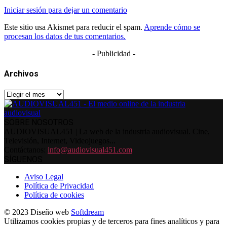
Iniciar sesión para dejar un comentario
Este sitio usa Akismet para reducir el spam.
Aprende cómo se
procesan los datos de tus comentarios.
- Publicidad -
Archivos
Archivos
SOBRE NOSOTROS
AUDIOVISUAL451 | La web de la industria audiovisual. Cine,
Televisión, Internet, Videojuegos...
Contáctanos:
info@audiovisual451.com
SÍGUENOS
Aviso Legal
Política de Privacidad
Política de cookies
© 2023 Diseño web
Softdream
Utilizamos cookies propias y de terceros para fines analíticos y para