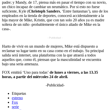
padre; y Mandy, de 17, piensa más en pasar el tiempo con su novio,
un chico incapaz de cambiar un neumático. Por si esto no fuese
suficiente, Kyle (
Christoph Sanders
, ‘Entre fantasmas’), uno de los
empleados en la tienda de deportes, conocerá accidentalmente a la
hija mayor de Mike, Kristin, que con tan solo 20 años ya es madre
soltera de un niño -probablemente el único aliado de Mike en la
casa-.
- Publicidad -
Harto de vivir en un mundo de mujeres, Mike está dispuesto a
reclamar su lugar tanto en su casa como en el trabajo. Su principal
salida será internet, una plataforma con la que atraerá a todos
aquellos que, como él, piensan que la masculinidad se encuentra
bajo una seria amenaza.
FOX emitirá ‘Uno para todas’
de lunes a viernes, a las 13.35
horas, a partir del miércoles 24 de abril.
-Publicidad-
Etiquetas
estreno
Fox
serie