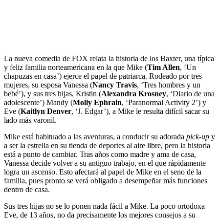
La nueva comedia de FOX relata la historia de los Baxter, una típica
y feliz familia norteamericana en la que Mike (
Tim Allen
, ‘Un
chapuzas en casa’) ejerce el papel de patriarca. Rodeado por tres
mujeres, su esposa Vanessa (
Nancy Travis
, ‘Tres hombres y un
bebé’), y sus tres hijas, Kristin (
Alexandra Krosney
, ‘Diario de una
adolescente’) Mandy (
Molly Ephrain
, ‘Paranormal Activity 2’) y
Eve (
Kaitlyn Denver
, ‘J. Edgar’), a Mike le resulta difícil sacar su
lado más varonil.
Mike está habituado a las aventuras, a conducir su adorada
pick-up
y
a ser la estrella en su tienda de deportes al aire libre, pero la historia
está a punto de cambiar. Tras años como madre y ama de casa,
Vanessa decide volver a su antiguo trabajo, en el que rápidamente
logra un ascenso. Esto afectará al papel de Mike en el seno de la
familia, pues pronto se verá obligado a desempeñar más funciones
dentro de casa.
Sus tres hijas no se lo ponen nada fácil a Mike. La poco ortodoxa
Eve, de 13 años, no da precisamente los mejores consejos a su