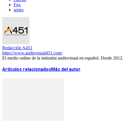
Fox
series
Redacción A451
https://www.audiovisual451.com/
El medio online de la industria audiovisual en español. Desde 2012.
Artículos relacionados
Más del autor