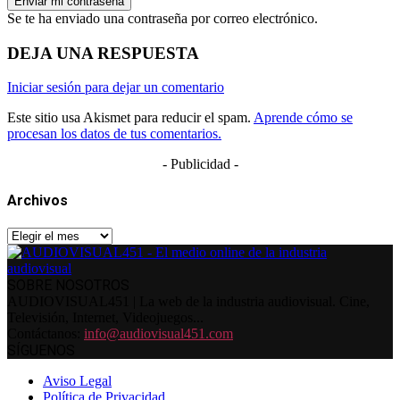
Se te ha enviado una contraseña por correo electrónico.
DEJA UNA RESPUESTA
Iniciar sesión para dejar un comentario
Este sitio usa Akismet para reducir el spam.
Aprende cómo se
procesan los datos de tus comentarios.
- Publicidad -
Archivos
Archivos
SOBRE NOSOTROS
AUDIOVISUAL451 | La web de la industria audiovisual. Cine,
Televisión, Internet, Videojuegos...
Contáctanos:
info@audiovisual451.com
SÍGUENOS
Aviso Legal
Política de Privacidad