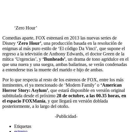
‘Zero Hour’
Comedias aparte, FOX estrenará en 2013 las nuevas series de
Disney
‘Zero Hour’
, una producción basada en la resolución de
enigmas al más puro estilo de ‘El código Da Vinci’, que supone el
regreso a la televisión de Anthony Edwards, el doctor Green de la
mítica ‘Urgencias’, y
‘Bunheads’
, un drama de tono agridulce en el
que una nuera y una suegra, ambas bailarinas, se verán condenadas
a entenderse tras la muerte del marido e hijo de ambas.
Por lo que respecta al resto de los estrenos de FOX, entre los más
inminentes, el ya mencionado de ‘Modern Family’ o
‘American
Horror Story: Asylum’
, que estará disponible en versión original
subtitulada desde el próximo
28 de octubre, a las 00.35 horas, en
el espacio FOXManía
, y que llegará en versión doblada
posteriormente, a lo largo del otoño.
-Publicidad-
Etiquetas
estreno