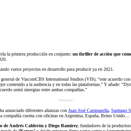
ría la primera producción en conjunto:
un thriller de acción que co
020.
ndo varios proyectos en desarrollo para producir ya en 2021.
tor general de ViacomCBS International Studios (VIS), “este acuerdo co
 mejor contenido a la audiencia y en todas las plataformas.” Y añade: “Dy
acuerdo unirá sinergias entre ambas compañías.”
- Publicidad -
a anunciado diferentes alianzas con
Juan José Campanella
,
Santiago 
La compañía cuenta con oficinas en Argentina, España, Reino Unido…
o de Andrés Calderón y Diego Ramírez
, fundadores de la productor
 través de
‘Narcos’
y desde entonces firma varias series y largometraje