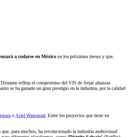
menzará a rodarse en México
en los próximos meses y que,
n Dynamo refleja el compromiso del VIS de forjar alianzas
namo se ha ganado un gran prestigio en la industria, por la calidad
Segura
o
Ariel Winograd
. Entre los proyectos que tiene en
a que, para muchos, ha revolucionado la industria audiovisual
s para diferentes plataformas, como
‘Distrito Salvaje’
(Netflix),