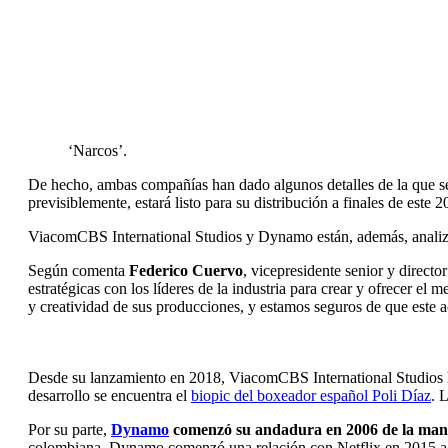
‘Narcos’.
De hecho, ambas compañías han dado algunos detalles de la que se
previsiblemente, estará listo para su distribución a finales de este 2
ViacomCBS International Studios y Dynamo están, además, analiza
Según comenta
Federico Cuervo
, vicepresidente senior y direc
estratégicas con los líderes de la industria para crear y ofrecer el
y creatividad de sus producciones, y estamos seguros de que este 
Desde su lanzamiento en 2018, ViacomCBS International Studios h
desarrollo se encuentra el
biopic del boxeador español Poli Díaz
. 
Por su parte,
Dynamo
comenzó su andadura en 2006 de la man
colombiana. Dynamo comenzó una relación con Netflix en 2015 a