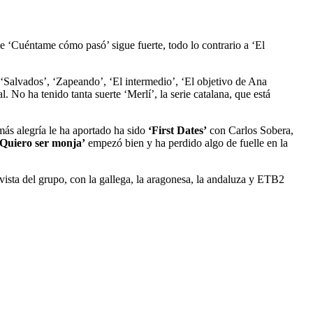
ue ‘Cuéntame cómo pasó’ sigue fuerte, todo lo contrario a ‘El
‘Salvados’, ‘Zapeando’, ‘El intermedio’, ‘El objetivo de Ana
No ha tenido tanta suerte ‘Merlí’, la serie catalana, que está
más alegría le ha aportado ha sido
‘First Dates’
con Carlos Sobera,
‘Quiero ser monja’
empezó bien y ha perdido algo de fuelle en la
vista del grupo, con la gallega, la aragonesa, la andaluza y ETB2