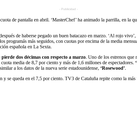
- Publicidad -
cuota de pantalla en abril. ‘MasterChef’ ha animado la parrilla, en la q
 después de haberse pegado un buen batacazo en marzo. ‘Al rojo vivo’, 
 los programás más seguidos, con cuotas por encima de la media mensual. 
cción española en La Sexta.
e pierde dos décimas con respecto a marzo
. Uno de los estrenos que 
 cuota media de 8,7 por ciento y más de 1,6 millones de espectadores.
imilar a los datos de la nueva serie estadounidense,
‘Rosewood’
.
ón y se queda en el 7,5 por ciento. TV3 de Cataluña repite como la más 