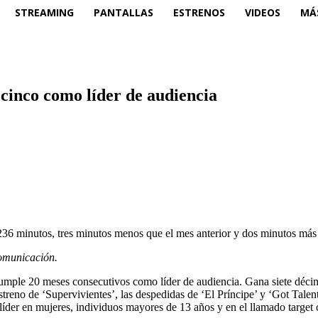
STREAMING
PANTALLAS
ESTRENOS
VIDEOS
MÁ
ecinco como líder de audiencia
36 minutos, tres minutos menos que el mes anterior y dos minutos más 
omunicación.
cumple 20 meses consecutivos como líder de audiencia. Gana siete déci
streno de ‘Supervivientes’, las despedidas de ‘El Príncipe’ y ‘Got Tale
líder en mujeres, individuos mayores de 13 años y en el llamado target 