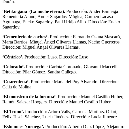
Durán.
‘Betiko gaua’ (La noche eterna).
Producción: Ander Barinaga-
Rementeria Arano, Ander Sagardoy Múgica, Carmen Lacasa
Aguinaga, Eneko Sagardoy, Paul Urkijo Alijo. Dirección: Eneko
Sagardoy.
‘Cementerio de coches’.
Producción: Fernando Osuna Mascaró,
Marta Barrios, Miguel Ángel Olivares Llamas, Nacho Guerreros.
Dirección: Miguel Ángel Olivares Llamas.
‘Céntrico’.
Producción: Luso. Dirección: Luso.
‘Colorado’.
Producción: Carlota Coronado, Giovanni Maccelli.
Dirección: Pilar Gómez, Sandra Gallego.
‘Cuarentena’.
Producción: María del Puy Alvarado. Dirección:
Celia de Molina.
‘El monstruo de la fortuna’
. Producción: Manuel Castillo Huber,
Ramón Salazar Hoogers. Dirección: Manuel Castillo Huber.
‘El Trono’.
Producción: Arturo Valls, Carmela Martínez Oliart,
Félix Tusell Sánchez, Lucía Jiménez. Dirección: Lucía Jiménez.
‘Esto no es Noruega’.
Producción: Alberto Díaz López, Alejandro