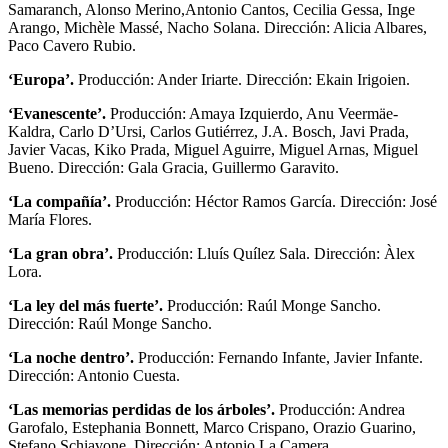
Samaranch, Alonso Merino,Antonio Cantos, Cecilia Gessa, Inge
Arango, Michèle Massé, Nacho Solana. Dirección: Alicia Albares,
Paco Cavero Rubio.
‘Europa’.
Producción: Ander Iriarte. Dirección: Ekain Irigoien.
‘Evanescente’.
Producción: Amaya Izquierdo, Anu Veermäe-
Kaldra, Carlo D’Ursi, Carlos Gutiérrez, J.A. Bosch, Javi Prada,
Javier Vacas, Kiko Prada, Miguel Aguirre, Miguel Arnas, Miguel
Bueno. Dirección: Gala Gracia, Guillermo Garavito.
‘La compañía’.
Producción: Héctor Ramos García. Dirección: José
María Flores.
‘La gran obra’.
Producción: Lluís Quílez Sala. Dirección: Àlex
Lora.
‘La ley del más fuerte’.
Producción: Raúl Monge Sancho.
Dirección: Raúl Monge Sancho.
‘La noche dentro’.
Producción: Fernando Infante, Javier Infante.
Dirección: Antonio Cuesta.
‘Las memorias perdidas de los árboles’.
Producción: Andrea
Garofalo, Estephania Bonnett, Marco Crispano, Orazio Guarino,
Stefano Schiavone. Dirección: Antonio La Camera.