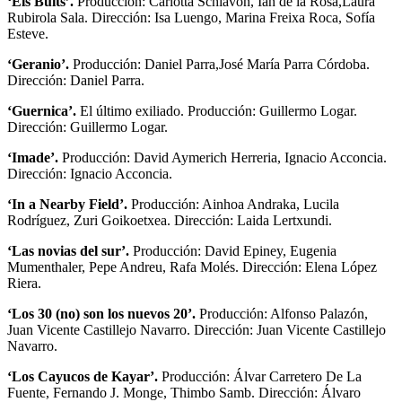
‘Els Buits’.
Producción: Carlotta Schiavon, Ian de la Rosa,Laura
Rubirola Sala. Dirección: Isa Luengo, Marina Freixa Roca, Sofía
Esteve.
‘Geranio’.
Producción: Daniel Parra,José María Parra Córdoba.
Dirección: Daniel Parra.
‘Guernica’.
El último exiliado. Producción: Guillermo Logar.
Dirección: Guillermo Logar.
‘Imade’.
Producción: David Aymerich Herreria, Ignacio Acconcia.
Dirección: Ignacio Acconcia.
‘In a Nearby Field’.
Producción: Ainhoa Andraka, Lucila
Rodríguez, Zuri Goikoetxea. Dirección: Laida Lertxundi.
‘Las novias del sur’.
Producción: David Epiney, Eugenia
Mumenthaler, Pepe Andreu, Rafa Molés. Dirección: Elena López
Riera.
‘Los 30 (no) son los nuevos 20’.
Producción: Alfonso Palazón,
Juan Vicente Castillejo Navarro. Dirección: Juan Vicente Castillejo
Navarro.
‘Los Cayucos de Kayar’.
Producción: Álvar Carretero De La
Fuente, Fernando J. Monge, Thimbo Samb. Dirección: Álvaro