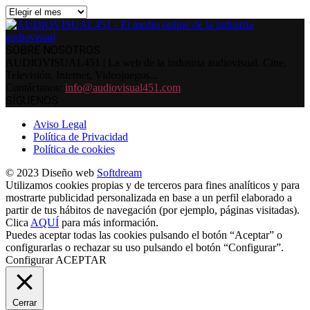
Archivos
SOBRE NOSOTROS
AUDIOVISUAL451 | La web de la industria audiovisual. Cine,
Televisión, Internet, Videojuegos...
Contáctanos:
info@audiovisual451.com
SÍGUENOS
Aviso Legal
Política de Privacidad
Política de cookies
© 2023 Diseño web
Softdream
Utilizamos cookies propias y de terceros para fines analíticos y para
mostrarte publicidad personalizada en base a un perfil elaborado a
partir de tus hábitos de navegación (por ejemplo, páginas visitadas).
Clica
AQUÍ
para más información.
Puedes aceptar todas las cookies pulsando el botón “Aceptar” o
configurarlas o rechazar su uso pulsando el botón “Configurar”.
Configurar
ACEPTAR
Cerrar