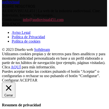
SOBRE NOSOTROS
AUDIOVISUAL451 | La web de la industria audiovisual. Cine,
Televisión, Internet, Videojuegos...
Contáctanos:
info@audiovisual451.com
SÍGUENOS
Aviso Legal
Política de Privacidad
Política de cookies
© 2023 Diseño web
Softdream
Utilizamos cookies propias y de terceros para fines analíticos y para
mostrarte publicidad personalizada en base a un perfil elaborado a
partir de tus hábitos de navegación (por ejemplo, páginas visitadas).
Clica
AQUÍ
para más información.
Puedes aceptar todas las cookies pulsando el botón “Aceptar” o
configurarlas o rechazar su uso pulsando el botón “Configurar”.
Configurar
ACEPTAR
Cerrar
Resumen de privacidad