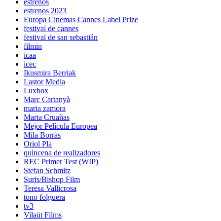
estrenos
estrenos 2023
Europa Cinemas Cannes Label Prize
festival de cannes
festival de san sebastián
filmin
icaa
icec
Ikusmira Berriak
Lastor Media
Luxbox
Marc Cartanyà
maria zamora
Marta Cruañas
Mejor Película Europea
Mila Borràs
Oriol Pla
quincena de realizadores
REC Primer Test (WIP)
Stefan Schmitz
Suris/Bishop Film
Teresa Vallicrosa
tono folguera
tv3
Vilaüt Films