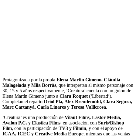
Protagonizada por la propia
Elena Martín Gimeno, Clàudia
Malagelada y Mila Borràs
, que interpretan al mismo personaje con
30, 15 y 5 años respectivamente, ‘Creatura’ cuenta con un guion de
Elena Martín Gimeno junto a
Clara Roquet
(‘Libertad’).
Completan el reparto
Oriol Pla, Alex Brendemühl, Clara Segura,
Marc Cartanyà, Carla Linares y Teresa Vallicrosa
.
‘Creatura’ es una producción de
Vilaüt Films, Lastor Media,
Avalon P.C. y Elastica Films
, en asociación con
Suris/Bishop
Film
, con la participación de
TV3 y Filmin
, y con el apoyo de
ICAA, ICEC y Creative Media Europe
, mientras que las ventas