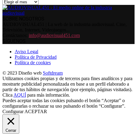
Archivos
SOBRE NOSOTROS
AUDIOVISUAL451 | La web de la industria audiovisual. Cine,
Televisión, Internet, Videojuegos...
Contáctanos:
info@audiovisual451.com
SÍGUENOS
Aviso Legal
Política de Privacidad
Política de cookies
© 2023 Diseño web
Softdream
Utilizamos cookies propias y de terceros para fines analíticos y para
mostrarte publicidad personalizada en base a un perfil elaborado a
partir de tus hábitos de navegación (por ejemplo, páginas visitadas).
Clica
AQUÍ
para más información.
Puedes aceptar todas las cookies pulsando el botón “Aceptar” o
configurarlas o rechazar su uso pulsando el botón “Configurar”.
Configurar
ACEPTAR
Cerrar