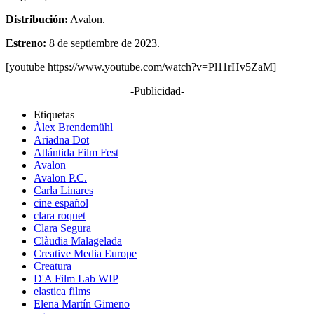
Distribución:
Avalon.
Estreno:
8 de septiembre de 2023.
[youtube https://www.youtube.com/watch?v=Pl11rHv5ZaM]
-Publicidad-
Etiquetas
Àlex Brendemühl
Ariadna Dot
Atlántida Film Fest
Avalon
Avalon P.C.
Carla Linares
cine español
clara roquet
Clara Segura
Clàudia Malagelada
Creative Media Europe
Creatura
D'A Film Lab WIP
elastica films
Elena Martín Gimeno