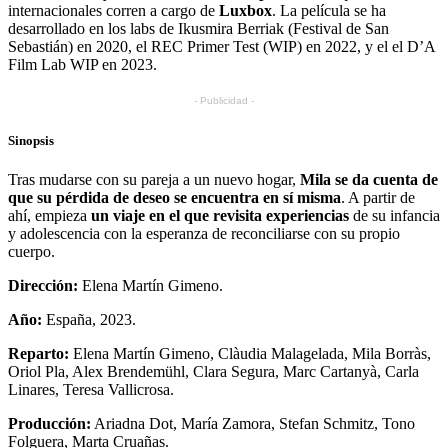
internacionales corren a cargo de
Luxbox
. La película se ha
desarrollado en los labs de Ikusmira Berriak (Festival de San
Sebastián) en 2020, el REC Primer Test (WIP) en 2022, y el el D’A
Film Lab WIP en 2023.
- Publicidad -
Sinopsis
Tras mudarse con su pareja a un nuevo hogar,
Mila se da cuenta de
que su pérdida de deseo se encuentra en sí misma
. A partir de
ahí, empieza
un viaje en el que revisita experiencias
de su infancia
y adolescencia con la esperanza de reconciliarse con su propio
cuerpo.
Dirección:
Elena Martín Gimeno.
Año:
España, 2023.
Reparto:
Elena Martín Gimeno, Clàudia Malagelada, Mila Borràs,
Oriol Pla, Alex Brendemühl, Clara Segura, Marc Cartanyà, Carla
Linares, Teresa Vallicrosa.
Producción:
Ariadna Dot, María Zamora, Stefan Schmitz, Tono
Folguera, Marta Cruañas.