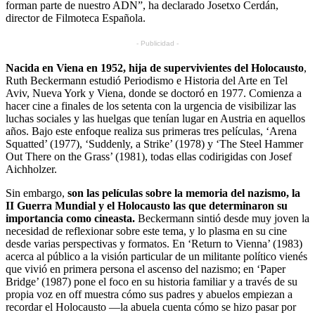
forman parte de nuestro ADN”, ha declarado Josetxo Cerdán,
director de Filmoteca Española.
- Publicidad -
Nacida en Viena en 1952, hija de supervivientes del Holocausto
,
Ruth Beckermann estudió Periodismo e Historia del Arte en Tel
Aviv, Nueva York y Viena, donde se doctoró en 1977. Comienza a
hacer cine a finales de los setenta con la urgencia de visibilizar las
luchas sociales y las huelgas que tenían lugar en Austria en aquellos
años. Bajo este enfoque realiza sus primeras tres películas, ‘Arena
Squatted’ (1977), ‘Suddenly, a Strike’ (1978) y ‘The Steel Hammer
Out There on the Grass’ (1981), todas ellas codirigidas con Josef
Aichholzer.
Sin embargo,
son las películas sobre la memoria del nazismo, la
II Guerra Mundial y el Holocausto las que determinaron su
importancia como cineasta.
Beckermann sintió desde muy joven la
necesidad de reflexionar sobre este tema, y lo plasma en su cine
desde varias perspectivas y formatos. En ‘Return to Vienna’ (1983)
acerca al público a la visión particular de un militante político vienés
que vivió en primera persona el ascenso del nazismo; en ‘Paper
Bridge’ (1987) pone el foco en su historia familiar y a través de su
propia voz en off muestra cómo sus padres y abuelos empiezan a
recordar el Holocausto —la abuela cuenta cómo se hizo pasar por