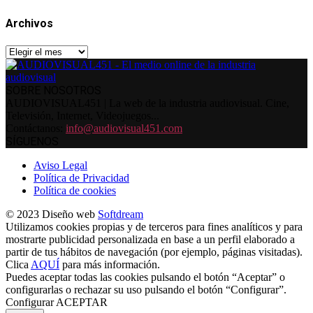
Archivos
Archivos
SOBRE NOSOTROS
AUDIOVISUAL451 | La web de la industria audiovisual. Cine,
Televisión, Internet, Videojuegos...
Contáctanos:
info@audiovisual451.com
SÍGUENOS
Aviso Legal
Política de Privacidad
Política de cookies
© 2023 Diseño web
Softdream
Utilizamos cookies propias y de terceros para fines analíticos y para
mostrarte publicidad personalizada en base a un perfil elaborado a
partir de tus hábitos de navegación (por ejemplo, páginas visitadas).
Clica
AQUÍ
para más información.
Puedes aceptar todas las cookies pulsando el botón “Aceptar” o
configurarlas o rechazar su uso pulsando el botón “Configurar”.
Configurar
ACEPTAR