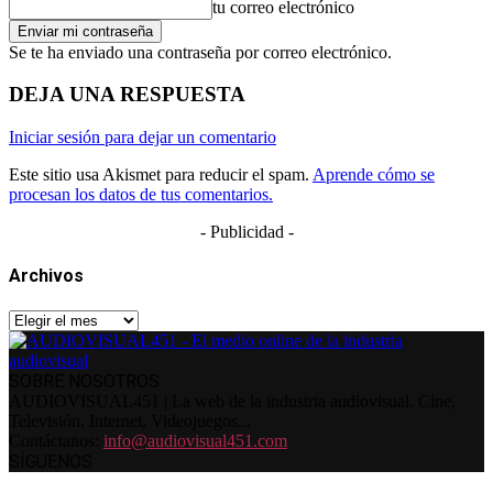
tu correo electrónico
Se te ha enviado una contraseña por correo electrónico.
DEJA UNA RESPUESTA
Iniciar sesión para dejar un comentario
Este sitio usa Akismet para reducir el spam.
Aprende cómo se
procesan los datos de tus comentarios.
- Publicidad -
Archivos
Archivos
SOBRE NOSOTROS
AUDIOVISUAL451 | La web de la industria audiovisual. Cine,
Televisión, Internet, Videojuegos...
Contáctanos:
info@audiovisual451.com
SÍGUENOS