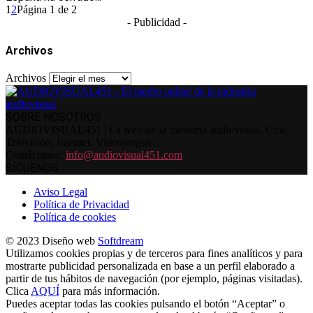
1
2
Página 1 de 2
- Publicidad -
Archivos
Archivos
SOBRE NOSOTROS
AUDIOVISUAL451 | La web de la industria audiovisual. Cine,
Televisión, Internet, Videojuegos...
Contáctanos:
info@audiovisual451.com
SÍGUENOS
Aviso Legal
Política de Privacidad
Política de cookies
© 2023 Diseño web
Softdream
Utilizamos cookies propias y de terceros para fines analíticos y para
mostrarte publicidad personalizada en base a un perfil elaborado a
partir de tus hábitos de navegación (por ejemplo, páginas visitadas).
Clica
AQUÍ
para más información.
Puedes aceptar todas las cookies pulsando el botón “Aceptar” o