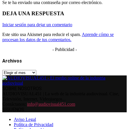
Se te ha enviado una contraseña por correo electrónico.
DEJA UNA RESPUESTA
Iniciar sesión para dejar un comentario
Este sitio usa Akismet para reducir el spam.
Aprende cómo se
procesan los datos de tus comentarios.
- Publicidad -
Archivos
Archivos
SOBRE NOSOTROS
AUDIOVISUAL451 | La web de la industria audiovisual. Cine,
Televisión, Internet, Videojuegos...
Contáctanos:
info@audiovisual451.com
SÍGUENOS
Aviso Legal
Política de Privacidad