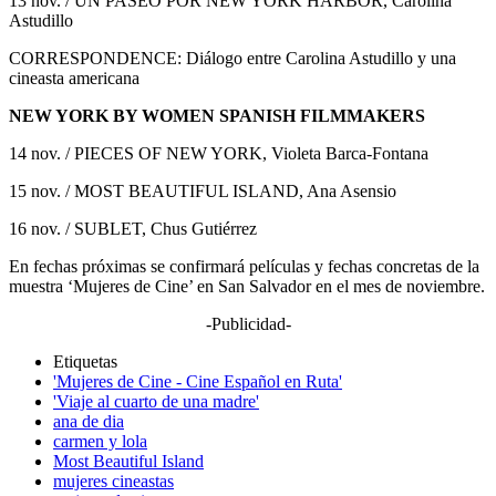
13 nov. / UN PASEO POR NEW YORK HARBOR, Carolina
Astudillo
CORRESPONDENCE: Diálogo entre Carolina Astudillo y una
cineasta americana
NEW YORK BY WOMEN SPANISH FILMMAKERS
14 nov. / PIECES OF NEW YORK, Violeta Barca-Fontana
15 nov. / MOST BEAUTIFUL ISLAND, Ana Asensio
16 nov. / SUBLET, Chus Gutiérrez
En fechas próximas se confirmará películas y fechas concretas de la
muestra ‘Mujeres de Cine’ en San Salvador en el mes de noviembre.
-Publicidad-
Etiquetas
'Mujeres de Cine - Cine Español en Ruta'
'Viaje al cuarto de una madre'
ana de dia
carmen y lola
Most Beautiful Island
mujeres cineastas