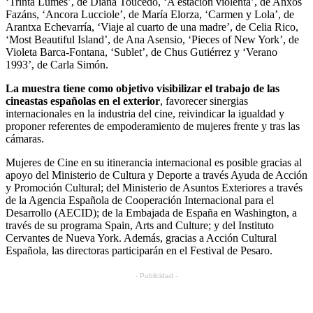
‘Trinta Lumes’, de Diana Toucedo, ‘A estación violenta’, de Anxos
Fazáns, ‘Ancora Lucciole’, de María Elorza, ‘Carmen y Lola’, de
Arantxa Echevarría, ‘Viaje al cuarto de una madre’, de Celia Rico,
‘Most Beautiful Island’, de Ana Asensio, ‘Pieces of New York’, de
Violeta Barca-Fontana, ‘Sublet’, de Chus Gutiérrez y ‘Verano
1993’, de Carla Simón.
La muestra tiene como objetivo visibilizar el trabajo de las
cineastas españolas en el exterior
, favorecer sinergias
internacionales en la industria del cine, reivindicar la igualdad y
proponer referentes de empoderamiento de mujeres frente y tras las
cámaras.
Mujeres de Cine en su itinerancia internacional es posible gracias al
apoyo del Ministerio de Cultura y Deporte a través Ayuda de Acción
y Promoción Cultural; del Ministerio de Asuntos Exteriores a través
de la Agencia Española de Cooperación Internacional para el
Desarrollo (AECID); de la Embajada de España en Washington, a
través de su programa Spain, Arts and Culture; y del Instituto
Cervantes de Nueva York. Además, gracias a Acción Cultural
Española, las directoras participarán en el Festival de Pesaro.
- Publicidad -