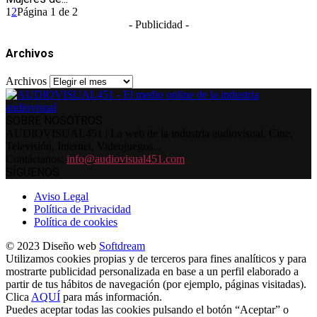
1
2
Página 1 de 2
- Publicidad -
Archivos
Archivos
SOBRE NOSOTROS
AUDIOVISUAL451 | La web de la industria audiovisual. Cine,
Televisión, Internet, Videojuegos...
Contáctanos:
info@audiovisual451.com
SÍGUENOS
Aviso Legal
Política de Privacidad
Política de cookies
© 2023 Diseño web
Softdream
Utilizamos cookies propias y de terceros para fines analíticos y para
mostrarte publicidad personalizada en base a un perfil elaborado a
partir de tus hábitos de navegación (por ejemplo, páginas visitadas).
Clica
AQUÍ
para más información.
Puedes aceptar todas las cookies pulsando el botón “Aceptar” o