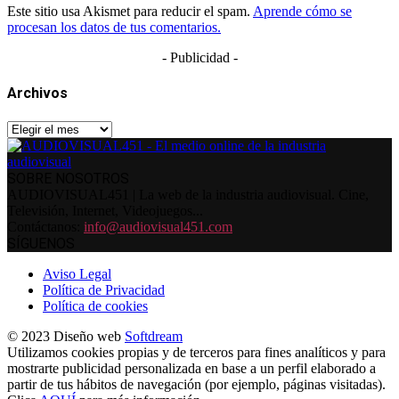
Este sitio usa Akismet para reducir el spam.
Aprende cómo se
procesan los datos de tus comentarios.
- Publicidad -
Archivos
Archivos
SOBRE NOSOTROS
AUDIOVISUAL451 | La web de la industria audiovisual. Cine,
Televisión, Internet, Videojuegos...
Contáctanos:
info@audiovisual451.com
SÍGUENOS
Aviso Legal
Política de Privacidad
Política de cookies
© 2023 Diseño web
Softdream
Utilizamos cookies propias y de terceros para fines analíticos y para
mostrarte publicidad personalizada en base a un perfil elaborado a
partir de tus hábitos de navegación (por ejemplo, páginas visitadas).