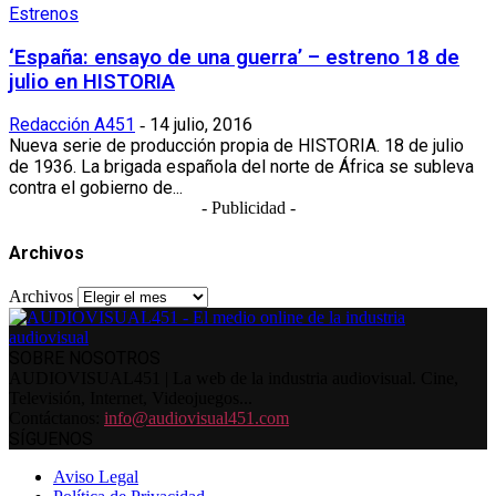
Estrenos
‘España: ensayo de una guerra’ – estreno 18 de
julio en HISTORIA
Redacción A451
14 julio, 2016
-
Nueva serie de producción propia de HISTORIA. 18 de julio
de 1936. La brigada española del norte de África se subleva
contra el gobierno de...
- Publicidad -
Archivos
Archivos
SOBRE NOSOTROS
AUDIOVISUAL451 | La web de la industria audiovisual. Cine,
Televisión, Internet, Videojuegos...
Contáctanos:
info@audiovisual451.com
SÍGUENOS
Aviso Legal