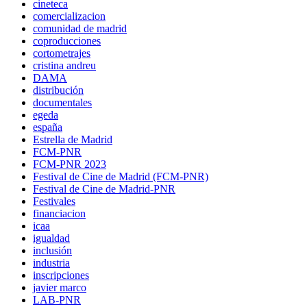
cineteca
comercializacion
comunidad de madrid
coproducciones
cortometrajes
cristina andreu
DAMA
distribución
documentales
egeda
españa
Estrella de Madrid
FCM-PNR
FCM-PNR 2023
Festival de Cine de Madrid (FCM-PNR)
Festival de Cine de Madrid-PNR
Festivales
financiacion
icaa
igualdad
inclusión
industria
inscripciones
javier marco
LAB-PNR