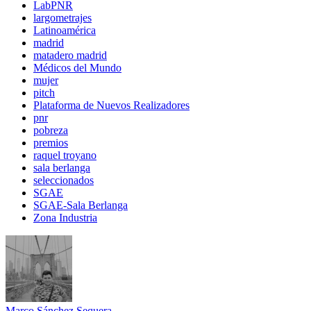
LabPNR
largometrajes
Latinoamérica
madrid
matadero madrid
Médicos del Mundo
mujer
pitch
Plataforma de Nuevos Realizadores
pnr
pobreza
premios
raquel troyano
sala berlanga
seleccionados
SGAE
SGAE-Sala Berlanga
Zona Industria
Marco Sánchez Sequera