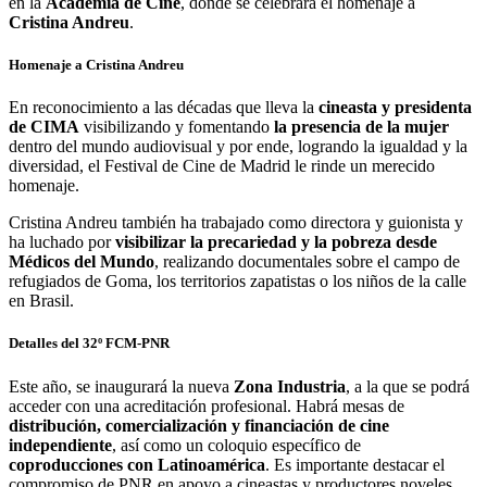
en la
Academia de Cine
, donde se celebrará el homenaje a
Cristina Andreu
.
Homenaje a Cristina Andreu
En reconocimiento a las décadas que lleva la
cineasta y presidenta
de CIMA
visibilizando y fomentando
la presencia de la mujer
dentro del mundo audiovisual y por ende, logrando la igualdad y la
diversidad, el Festival de Cine de Madrid le rinde un merecido
homenaje.
Cristina Andreu también ha trabajado como directora y guionista y
ha luchado por
visibilizar la precariedad y la pobreza desde
Médicos del Mundo
, realizando documentales sobre el campo de
refugiados de Goma, los territorios zapatistas o los niños de la calle
en Brasil.
Detalles del 32º FCM-PNR
Este año, se inaugurará la nueva
Zona Industria
, a la que se podrá
acceder con una acreditación profesional. Habrá mesas de
distribución, comercialización y financiación de cine
independiente
, así como un coloquio específico de
coproducciones con Latinoamérica
. Es importante destacar el
compromiso de PNR en apoyo a cineastas y productores noveles