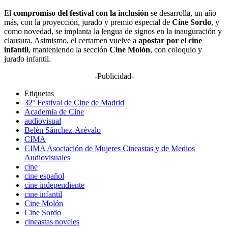
El
compromiso del festival con la inclusión
se desarrolla, un año
más, con la proyección, jurado y premio especial de
Cine Sordo
, y
como novedad, se implanta la lengua de signos en la inauguración y
clausura. Asimismo, el certamen vuelve a
apostar por el cine
infantil
, manteniendo la sección
Cine Molón
, con coloquio y
jurado infantil.
-Publicidad-
Etiquetas
32º Festival de Cine de Madrid
Academia de Cine
audiovisual
Belén Sánchez-Arévalo
CIMA
CIMA Asociación de Mujeres Cineastas y de Medios
Audiovisuales
cine
cine español
cine independiente
cine infantil
Cine Molón
Cine Sordo
cineastas noveles