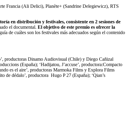
te Francia (Ali Delici), Planète+ (Sandrine Delegiewicz), RTS
ía en distribución y festivales, consistente en 2 sesiones de
inado el documental.
El objetivo de este premio es ofrecer la
a guía de cuáles son los festivales más adecuados según el contenido
’, productoras Dinamo Audiovisual (Chile) y Diego Cañizal
Produccions (España); ‘Hadijatou, J’accuse’, productora:Compacto
undo es el aire’, productoras Marmoka Films y Explora Films
mito de dédalo’, productora Hugo P 27 (España); ‘Qian’s