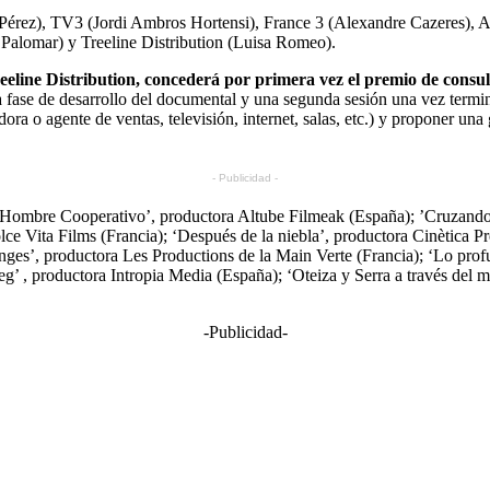
érez), TV3 (Jordi Ambros Hortensi), France 3 (Alexandre Cazeres), Ar
Palomar) y Treeline Distribution (Luisa Romeo).
line Distribution, concederá por primera vez el premio de consultor
a fase de desarrollo del documental y una segunda sesión una vez term
dora o agente de ventas, televisión, internet, salas, etc.) y proponer un
- Publicidad -
l Hombre Cooperativo’, productora Altube Filmeak (España); ’Cruzando
ce Vita Films (Francia); ‘Después de la niebla’, productora Cinètica 
es’, productora Les Productions de la Main Verte (Francia); ‘Lo prof
’ , productora Intropia Media (España); ‘Oteiza y Serra a través del 
-Publicidad-