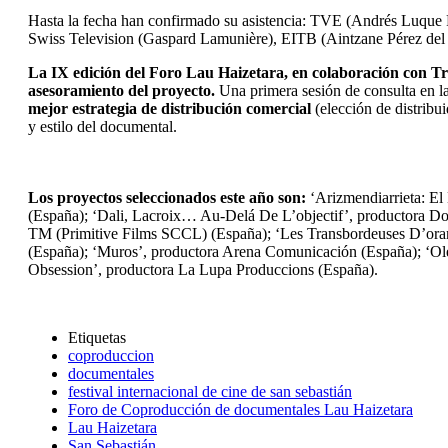
Hasta la fecha han confirmado su asistencia: TVE (Andrés Luque P
Swiss Television (Gaspard Lamunière), EITB (Aintzane Pérez del 
La IX edición del Foro Lau Haizetara, en colaboración con Tree
asesoramiento del proyecto.
Una primera sesión de consulta en l
mejor estrategia de distribución comercial
(elección de distribui
y estilo del documental.
Los proyectos seleccionados este año son:
‘Arizmendiarrieta: E
(España); ‘Dali, Lacroix… Au-Delá De L’objectif’, productora Dol
TM (Primitive Films SCCL) (España); ‘Les Transbordeuses D’orang
(España); ‘Muros’, productora Arena Comunicación (España); ‘Oleg
Obsession’, productora La Lupa Produccions (España).
Etiquetas
coproduccion
documentales
festival internacional de cine de san sebastián
Foro de Coproducción de documentales Lau Haizetara
Lau Haizetara
San Sebastián