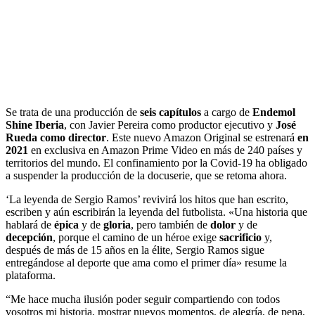
Se trata de una producción de
seis capítulos
a cargo de
Endemol
Shine Iberia
, con Javier Pereira como productor ejecutivo y
José
Rueda como director
. Este nuevo Amazon Original se estrenará
en
2021
en exclusiva en Amazon Prime Video en más de 240 países y
territorios del mundo. El confinamiento por la Covid-19 ha obligado
a suspender la producción de la docuserie, que se retoma ahora.
‘La leyenda de Sergio Ramos’ revivirá los hitos que han escrito,
escriben y aún escribirán la leyenda del futbolista. «Una historia que
hablará de
épica
y de
gloria
, pero también de
dolor
y de
decepción
, porque el camino de un héroe exige
sacrificio
y,
después de más de 15 años en la élite, Sergio Ramos sigue
entregándose al deporte que ama como el primer día» resume la
plataforma.
“Me hace mucha ilusión poder seguir compartiendo con todos
vosotros mi historia, mostrar nuevos momentos, de alegría, de pena,