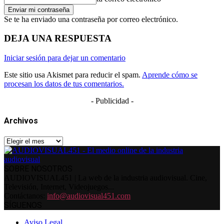
Se te ha enviado una contraseña por correo electrónico.
DEJA UNA RESPUESTA
Iniciar sesión para dejar un comentario
Este sitio usa Akismet para reducir el spam.
Aprende cómo se
procesan los datos de tus comentarios.
- Publicidad -
Archivos
Archivos
SOBRE NOSOTROS
AUDIOVISUAL451 | La web de la industria audiovisual. Cine,
Televisión, Internet, Videojuegos...
Contáctanos:
info@audiovisual451.com
SÍGUENOS
Aviso Legal