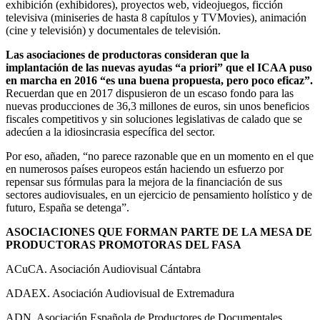
exhibición (exhibidores), proyectos web, videojuegos, ficción
televisiva (miniseries de hasta 8 capítulos y TVMovies), animación
(cine y televisión) y documentales de televisión.
Las asociaciones de productoras consideran que la
implantación de las nuevas ayudas “a priori” que el ICAA puso
en marcha en 2016 “es una buena propuesta, pero poco eficaz”.
Recuerdan que en 2017 dispusieron de un escaso fondo para las
nuevas producciones de 36,3 millones de euros, sin unos beneficios
fiscales competitivos y sin soluciones legislativas de calado que se
adecúen a la idiosincrasia específica del sector.
Por eso, añaden, “no parece razonable que en un momento en el que
en numerosos países europeos están haciendo un esfuerzo por
repensar sus fórmulas para la mejora de la financiación de sus
sectores audiovisuales, en un ejercicio de pensamiento holístico y de
futuro, España se detenga”.
ASOCIACIONES QUE FORMAN PARTE DE LA MESA DE
PRODUCTORAS PROMOTORAS DEL FASA
ACuCA. Asociación Audiovisual Cántabra
ADAEX. Asociación Audiovisual de Extremadura
ADN. Asociación Española de Productores de Documentales