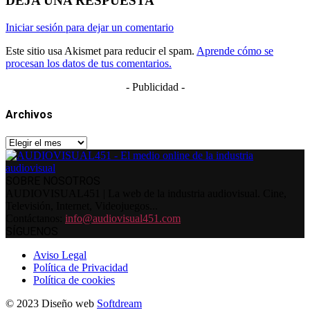
DEJA UNA RESPUESTA
Iniciar sesión para dejar un comentario
Este sitio usa Akismet para reducir el spam.
Aprende cómo se
procesan los datos de tus comentarios.
- Publicidad -
Archivos
Archivos
SOBRE NOSOTROS
AUDIOVISUAL451 | La web de la industria audiovisual. Cine,
Televisión, Internet, Videojuegos...
Contáctanos:
info@audiovisual451.com
SÍGUENOS
Aviso Legal
Política de Privacidad
Política de cookies
© 2023 Diseño web
Softdream