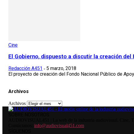
Cine
El Gobierno, dispuesto a discutir la creación del
Redacción A451
5 marzo, 2018
-
El proyecto de creación del Fondo Nacional Público de Apoyo 
Archivos
Archivos
SOBRE NOSOTROS
AUDIOVISUAL451 | La web de la industria audiovisual. Cine, Tele
Contáctanos:
info@audiovisual451.com
SÍGUENOS