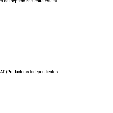
o del séptimo Encuentro Estatal...
IAF (Productoras Independientes...