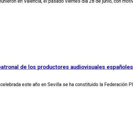
nieron en Valencia, el pasado viernes día 28 de junio, con motiv
 patronal de los productores audiovisuales españoles
celebrada este año en Sevilla se ha constituido la Federación P