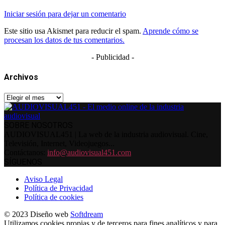
Iniciar sesión para dejar un comentario
Este sitio usa Akismet para reducir el spam.
Aprende cómo se
procesan los datos de tus comentarios.
- Publicidad -
Archivos
Archivos
SOBRE NOSOTROS
AUDIOVISUAL451 | La web de la industria audiovisual. Cine,
Televisión, Internet, Videojuegos...
Contáctanos:
info@audiovisual451.com
SÍGUENOS
Aviso Legal
Política de Privacidad
Política de cookies
© 2023 Diseño web
Softdream
Utilizamos cookies propias y de terceros para fines analíticos y para