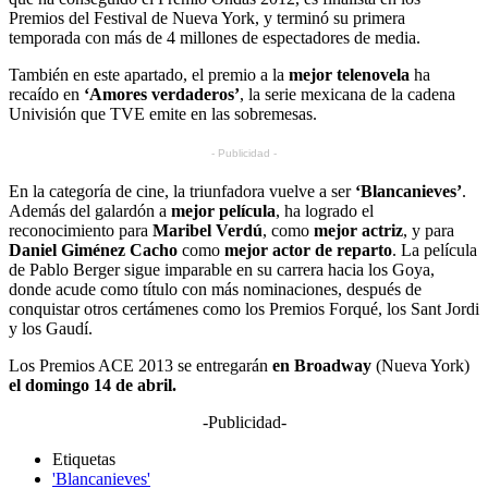
Premios del Festival de Nueva York, y terminó su primera
temporada con más de 4 millones de espectadores de media.
También en este apartado, el premio a la
mejor telenovela
ha
recaído en
‘
Amores verdaderos’
, la serie mexicana de la cadena
Univisión que TVE emite en las sobremesas.
- Publicidad -
En la categoría de cine, la triunfadora vuelve a ser
‘
Blancanieves
’
.
Además del galardón a
mejor película
, ha logrado el
reconocimiento para
Maribel Verdú
, como
mejor actriz
, y para
Daniel Giménez Cacho
como
mejor actor de reparto
. La película
de Pablo Berger sigue imparable en su carrera hacia los Goya,
donde acude como título con más nominaciones, después de
conquistar otros certámenes como los Premios Forqué, los Sant Jordi
y los Gaudí.
Los Premios ACE 2013 se entregarán
en Broadway
(Nueva York)
el domingo 14 de abril.
-Publicidad-
Etiquetas
'Blancanieves'