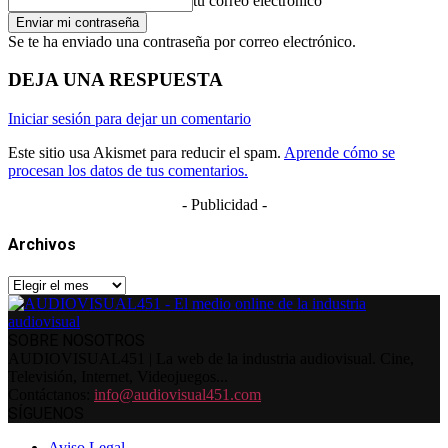
tu correo electrónico
Se te ha enviado una contraseña por correo electrónico.
DEJA UNA RESPUESTA
Iniciar sesión para dejar un comentario
Este sitio usa Akismet para reducir el spam.
Aprende cómo se
procesan los datos de tus comentarios.
- Publicidad -
Archivos
Archivos
SOBRE NOSOTROS
AUDIOVISUAL451 | La web de la industria audiovisual. Cine,
Televisión, Internet, Videojuegos...
Contáctanos:
info@audiovisual451.com
SÍGUENOS
Aviso Legal