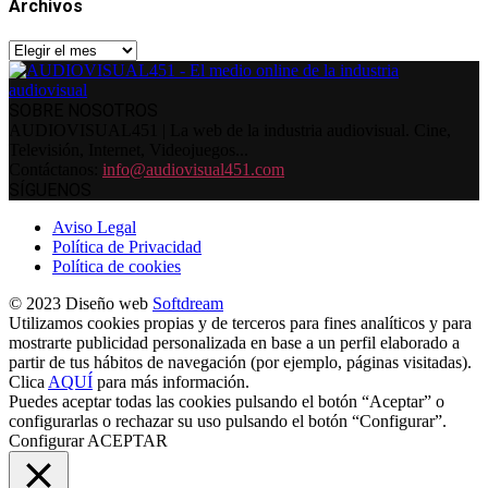
Archivos
Archivos
SOBRE NOSOTROS
AUDIOVISUAL451 | La web de la industria audiovisual. Cine,
Televisión, Internet, Videojuegos...
Contáctanos:
info@audiovisual451.com
SÍGUENOS
Aviso Legal
Política de Privacidad
Política de cookies
© 2023 Diseño web
Softdream
Utilizamos cookies propias y de terceros para fines analíticos y para
mostrarte publicidad personalizada en base a un perfil elaborado a
partir de tus hábitos de navegación (por ejemplo, páginas visitadas).
Clica
AQUÍ
para más información.
Puedes aceptar todas las cookies pulsando el botón “Aceptar” o
configurarlas o rechazar su uso pulsando el botón “Configurar”.
Configurar
ACEPTAR