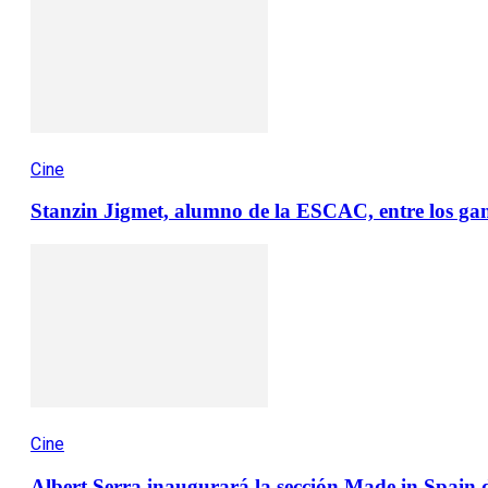
Cine
Stanzin Jigmet, alumno de la ESCAC, entre los gan
Cine
Albert Serra inaugurará la sección Made in Spain d