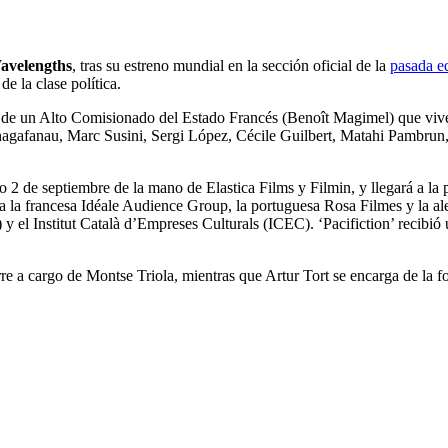
avelengths
, tras su estreno mundial en la sección oficial de la
pasada e
e la clase política.
oria de un Alto Comisionado del Estado Francés (Benoît Magimel) que vive e
agafanau, Marc Susini, Sergi López, Cécile Guilbert, Matahi Pambrun
mo 2 de septiembre de la mano de Elastica Films y Filmin, y llegará a la
 a la francesa Idéale Audience Group, la portuguesa Rosa Filmes y la 
y el Institut Català d’Empreses Culturals (ICEC). ‘Pacifiction’ recibió
re a cargo de Montse Triola, mientras que Artur Tort se encarga de la fo