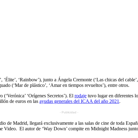
 ‘Élite’, ‘Rainbow’), junto a Ángela Cremonte (‘Las chicas del cable
uado (‘Mar de plástico’, ‘Amar en tiempos revueltos’), entre otros.
o (‘Verónica’ ‘Orígenes Secretos’). El
rodaje
tuvo lugar en diferentes l
illón de euros en las
ayudas generales del ICAA del año 2021
.
- Publicidad -
radio de Madrid, llegará exclusivamente a las salas de cine de toda Esp
 Prime Video. El autor de ‘Way Down’ compite en Midnight Madness ju