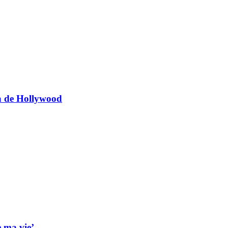
ia de Hollywood
e ma vie’