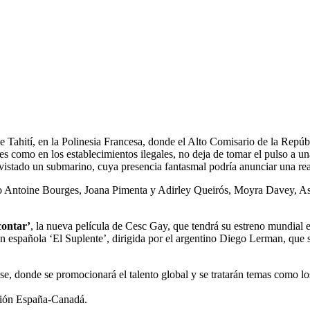
la de Tahití, en la Polinesia Francesa, donde el Alto Comisario de la Rep
es como en los establecimientos ilegales, no deja de tomar el pulso a un
istado un submarino, cuya presencia fantasmal podría anunciar una rea
mo Antoine Bourges, Joana Pimenta y Adirley Queirós, Moyra Davey, As
contar’
, la nueva película de Cesc Gay, que tendrá su estreno mundial e
ón española ‘El Suplente’, dirigida por el argentino Diego Lerman, que
, donde se promocionará el talento global y se tratarán temas como los
ción España-Canadá.