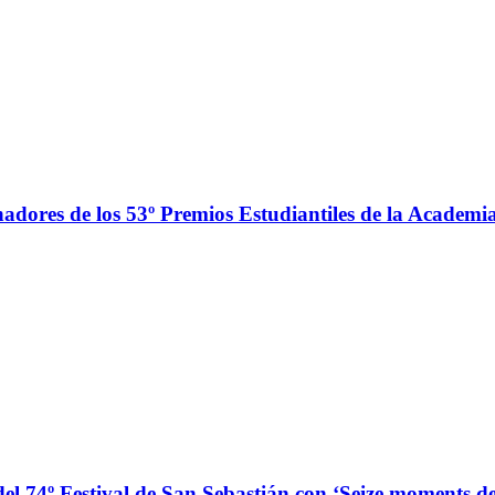
adores de los 53º Premios Estudiantiles de la Academ
el 74º Festival de San Sebastián con ‘Seize moments d