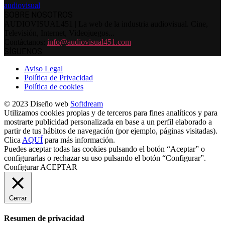
SOBRE NOSOTROS
AUDIOVISUAL451 | La web de la industria audiovisual. Cine,
Televisión, Internet, Videojuegos...
Contáctanos:
info@audiovisual451.com
SÍGUENOS
Aviso Legal
Política de Privacidad
Política de cookies
© 2023 Diseño web
Softdream
Utilizamos cookies propias y de terceros para fines analíticos y para
mostrarte publicidad personalizada en base a un perfil elaborado a
partir de tus hábitos de navegación (por ejemplo, páginas visitadas).
Clica
AQUÍ
para más información.
Puedes aceptar todas las cookies pulsando el botón “Aceptar” o
configurarlas o rechazar su uso pulsando el botón “Configurar”.
Configurar
ACEPTAR
Cerrar
Resumen de privacidad