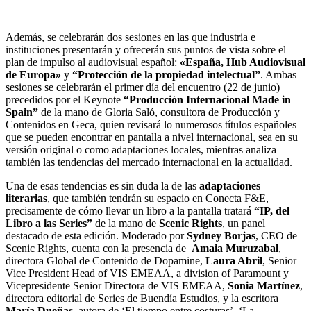
Además, se celebrarán dos sesiones en las que industria e
instituciones presentarán y ofrecerán sus puntos de vista sobre el
plan de impulso al audiovisual español:
«España, Hub Audiovisual
de Europa»
y
“Protección de la propiedad intelectual”
. Ambas
sesiones se celebrarán el primer día del encuentro (22 de junio)
precedidos por el Keynote
“Producción Internacional Made in
Spain”
de la mano de Gloria Saló, consultora de Producción y
Contenidos en Geca, quien revisará lo numerosos títulos españoles
que se pueden encontrar en pantalla a nivel internacional, sea en su
versión original o como adaptaciones locales, mientras analiza
también las tendencias del mercado internacional en la actualidad.
Una de esas tendencias es sin duda la de las
adaptaciones
literarias
, que también tendrán su espacio en Conecta F&E,
precisamente de cómo llevar un libro a la pantalla tratará
“IP, del
Libro a las Series”
de la mano de
Scenic Rights
, un panel
destacado de esta edición. Moderado por
Sydney Borjas
, CEO de
Scenic Rights, cuenta con la presencia de
Amaia Muruzabal
,
directora Global de Contenido de Dopamine,
Laura Abril
, Senior
Vice President Head of VIS EMEAA, a division of Paramount y
Vicepresidente Senior Directora de VIS EMEAA,
Sonia Martínez
,
directora editorial de Series de Buendía Estudios, y la escritora
María Dueñas
, autora de ‘El tiempo entre costuras’, ‘La