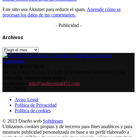
Este sitio usa Akismet para reducir el spam.
Aprende cómo se
procesan los datos de tus comentarios.
- Publicidad -
Archivos
Archivos
SOBRE NOSOTROS
AUDIOVISUAL451 | La web de la industria audiovisual. Cine,
Televisión, Internet, Videojuegos...
Contáctanos:
info@audiovisual451.com
SÍGUENOS
Aviso Legal
Política de Privacidad
Política de cookies
© 2023 Diseño web
Softdream
Utilizamos cookies propias y de terceros para fines analíticos y para
mostrarte publicidad personalizada en base a un perfil elaborado a