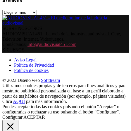
Archivos
Archivos
SOBRE NOSOTROS
AUDIOVISUAL451 | La web de la industria audiovisual. Cine,
Televisión, Internet, Videojuegos...
Contáctanos:
info@audiovisual451.com
SÍGUENOS
Aviso Legal
Política de Privacidad
Política de cookies
© 2023 Diseño web
Softdream
Utilizamos cookies propias y de terceros para fines analíticos y para
mostrarte publicidad personalizada en base a un perfil elaborado a
partir de tus hábitos de navegación (por ejemplo, páginas visitadas).
Clica
AQUÍ
para más información.
Puedes aceptar todas las cookies pulsando el botón “Aceptar” o
configurarlas o rechazar su uso pulsando el botón “Configurar”.
Configurar
ACEPTAR