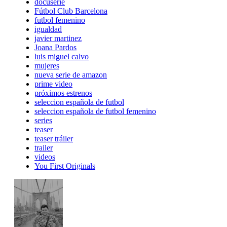
docuserie
Fútbol Club Barcelona
futbol femenino
igualdad
javier martinez
Joana Pardos
luis miguel calvo
mujeres
nueva serie de amazon
prime video
próximos estrenos
seleccion española de futbol
seleccion española de futbol femenino
series
teaser
teaser tráiler
trailer
videos
You First Originals