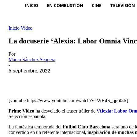
INICIO
EN COMBUSTIÓN
CINE
TELEVISIÓN
Inicio
Video
La docuserie ‘Alexia: Labor Omnia Vinci
Por
Marco Sánchez Sequera
-
5 septiembre, 2022
[youtube https://www.youtube.com/watch?v=WR4S_qg60sk]
Prime Video
ha desvelado el teaser tráiler de
‘Alexia: Labor Omn
Selección española.
La fantástica temporada del
Fútbol Club Barcelona
será uno de l
convertido en un referente internacional,
inspiración de muchas 