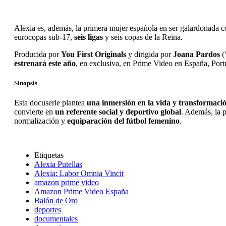
Alexia es, además, la primera mujer española en ser galardonada c
eurocopas sub-17,
seis ligas
y seis copas de la Reina.
Producida por
You First Originals
y dirigida por
Joana Pardos
(
estrenará este año
, en exclusiva, en Prime Video en España, Por
Sinopsis
Esta docuserie plantea
una inmersión en la vida y transformació
convierte en
un referente social y deportivo global
. Además, la 
normalización y
equiparación del fútbol femenino
.
Etiquetas
Alexia Putellas
Alexia: Labor Omnia Vincit
amazon prime video
Amazon Prime Video España
Balón de Oro
deportes
documentales