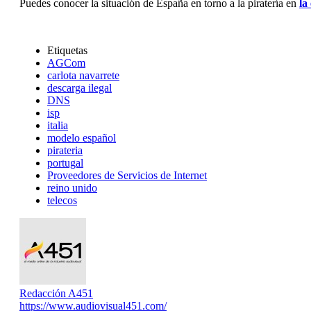
Puedes conocer la situación de España en torno a la piratería en
la
Etiquetas
AGCom
carlota navarrete
descarga ilegal
DNS
isp
italia
modelo español
pirateria
portugal
Proveedores de Servicios de Internet
reino unido
telecos
Redacción A451
https://www.audiovisual451.com/