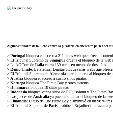
Algunos titulares de la lucha contra la piratería en diferentes partes del
>
Portugal
bloquea el acceso a 211 sitios web que ofrecen conteni
> El Tribunal Supremo de
Singapur
ordena el bloqueo de la web m
> La AGCom de
Italia
cierra 139 webs en menos de dos años.
>
Reino Unido
: La Premier League bloquea más webs que ofrecen 
> El Tribunal Supremo de
Alemania
abre la puerta al bloqueo de si
>
Austria
bloquea el acceso a cuatro sitios piratas.
>
Noruega
bloquea The Pirate Bay y otros torrents.
>
Dinamarca
bloquea 19 sitios piratas.
>
Indonesia
bloquea varios sitios de P2P, Isohunt y The Pirate Bay,
> Los jueces de
Australia
ya pueden ordenar el bloqueo de las web
>
Finlandia
: El uso de The Pirate Bay disminuyó en un 98 % tras 
> El Tribunal Superior de
París
prohíbe a Rojadirecta enlazar a par