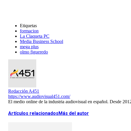
Etiquetas
formacion
La Claqueta PC
Media Business School
mega plus
olmo figueredo
Redacción A451
https://www.audiovisual451.com/
El medio online de la industria audiovisual en español. Desde 201
Artículos relacionados
Más del autor