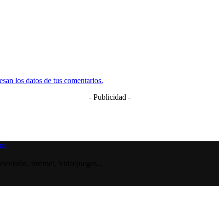
san los datos de tus comentarios.
- Publicidad -
visión, Internet, Videojuegos...