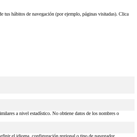
 de tus hábitos de navegación (por ejemplo, páginas visitadas). Clica
similares a nivel estadístico. No obtiene datos de los nombres o
efinir el idioma, configuración regional o tipo de navegador.