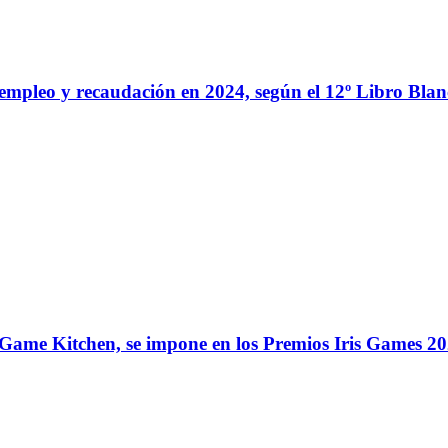
e empleo y recaudación en 2024, según el 12º Libro Bl
Game Kitchen, se impone en los Premios Iris Games 2