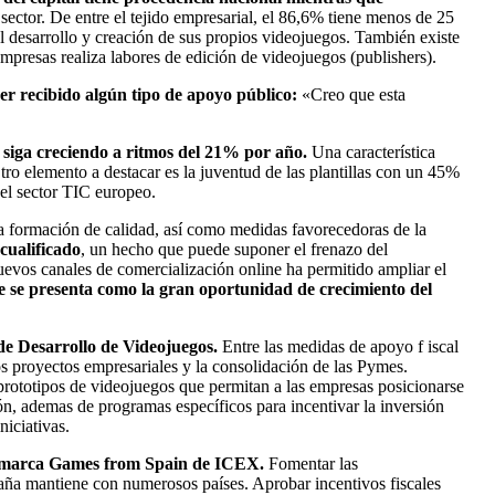
ector. De entre el tejido empresarial, el 86,6% tiene menos de 25
l desarrollo y creación de sus propios videojuegos. También existe
presas realiza labores de edición de videojuegos (publishers).
er recibido algún tipo de apoyo público:
«Creo que esta
 siga creciendo a ritmos del 21% por año.
Una característica
Otro elemento a destacar es la juventud de las plantillas con un 45%
el sector TIC europeo.
una formación de calidad, así como medidas favorecedoras de la
cualificado
, un hecho que puede suponer el frenazo del
nuevos canales de comercialización online ha permitido ampliar el
ne se presenta como la gran oportunidad de crecimiento del
 de Desarrollo de Videojuegos.
Entre las medidas de apoyo f iscal
s proyectos empresariales y la consolidación de las Pymes.
de prototipos de videojuegos que permitan a las empresas posicionarse
ón, ademas de programas específicos para incentivar la inversión
niciativas.
 la marca Games from Spain de ICEX.
Fomentar las
paña mantiene con numerosos países. Aprobar incentivos fiscales