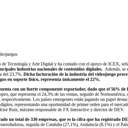
ideojuegos
io de Tecnología y Arte Digital y ha contado con el apoyo de ICEX, señ
incipales industrias nacionales de contenidos digitales.
Además, se es
ta del 23,7%.
Dicha facturación de la industria del videojuego proce
gos en soporte físico, representa únicamente el 22%.
cuenta con un fuerte componente exportador, dado que el 56% de la 
europeo, que representa el 24,3% de las ventas, seguido de Norteamérica
respectivamente. Los países emergentes están jugando un papel destac
 dígitos, representando una oportunidad de primer orden para el merca
íctor Ruiz, máximo responsable de FX Interactive y director de DEV.
rado un total de 330 empresas, que es la cifra que ha registrado DE
arrolladoras, seguida de Cataluña (27,1%), Andalucía (8,1%) y el Paí