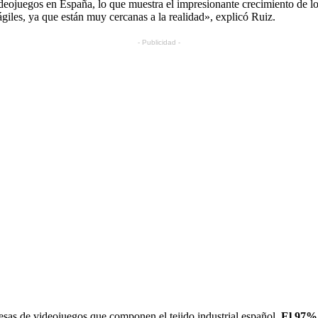
deojuegos en España, lo que muestra el impresionante crecimiento de l
ágiles, ya que están muy cercanas a la realidad», explicó Ruiz.
- Publicidad -
resas de videojuegos que componen el tejido industrial español.
El 97% 