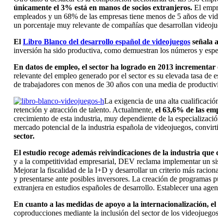
únicamente el 3% está en manos de socios extranjeros.
El empre
empleados y un 68% de las empresas tiene menos de 5 años de vida. 
un porcentaje muy relevante de compañías que desarrollan videojue
El
Libro Blanco del desarrollo español de videojuegos
señala a
inversión ha sido productiva, como demuestran los números y esp
En datos de empleo, el sector ha logrado en 2013 incrementar
relevante del empleo generado por el sector es su elevada tasa de e
de trabajadores con menos de 30 años con una media de productivi
La exigencia de una alta cualificació
retención y atracción de talento. Actualmente,
el 63,6% de las emp
crecimiento de esta industria, muy dependiente de la especializació
mercado potencial de la industria española de videojuegos, convirt
sector.
El estudio recoge además reivindicaciones de la industria que
y a la competitividad empresarial, DEV reclama implementar un sis
Mejorar la fiscalidad de la I+D y desarrollar un criterio más racion
y presentarse ante posibles inversores. La creación de programas p
extranjera en estudios españoles de desarrollo. Establecer una agenc
En cuanto a las medidas de apoyo a la internacionalización, e
coproducciones mediante la inclusión del sector de los videojuego