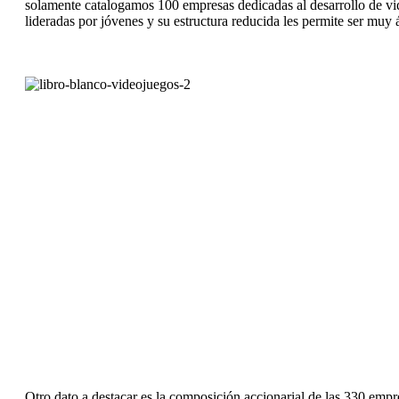
solamente catalogamos 100 empresas dedicadas al desarrollo de vi
lideradas por jóvenes y su estructura reducida les permite ser muy 
Otro dato a destacar es la composición accionarial de las 330 emp