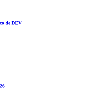
anco de DEV
026