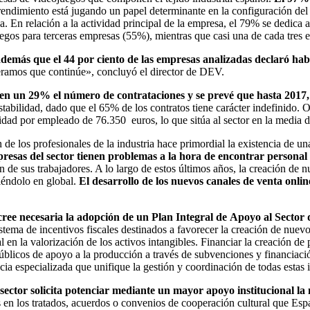
ndimiento está jugando un papel determinante en la configuración del s
En relación a la actividad principal de la empresa, el 79% se dedica a
gos para terceras empresas (55%), mientras que casi una de cada tres em
demás que el 44 por ciento de las empresas analizadas declaró hab
eramos que continúe», concluyó el director de DEV.
 en un 29% el número de contrataciones y se prevé que hasta 2017,
stabilidad, dado que el 65% de los contratos tiene carácter indefinido. 
dad por empleado de 76.350 euros, lo que sitúa al sector en la media d
n de los profesionales de la industria hace primordial la existencia de 
resas del sector tienen problemas a la hora de encontrar personal 
n de sus trabajadores. A lo largo de estos últimos años, la creación de 
iéndolo en global.
El desarrollo de los nuevos canales de venta onli
 cree necesaria la adopción de un Plan Integral de Apoyo al Sector
tema de incentivos fiscales destinados a favorecer la creación de nuevo
al en la valorización de los activos intangibles. Financiar la creación 
úblicos de apoyo a la producción a través de subvenciones y financiaci
ia especializada que unifique la gestión y coordinación de todas estas i
l sector solicita potenciar mediante un mayor apoyo institucional
s en los tratados, acuerdos o convenios de cooperación cultural que Es