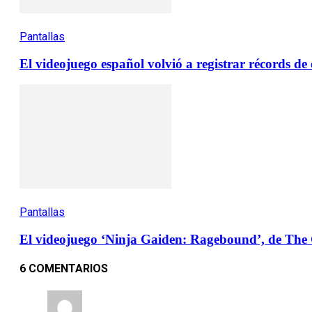
Pantallas
El videojuego español volvió a registrar récords d
Pantallas
El videojuego ‘Ninja Gaiden: Ragebound’, de The 
6 COMENTARIOS