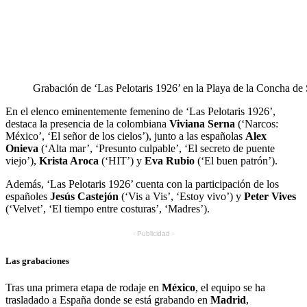
Grabación de ‘Las Pelotaris 1926’ en la Playa de la Concha de 
En el elenco eminentemente femenino de ‘Las Pelotaris 1926’,
destaca la presencia de la colombiana
Viviana Serna
(‘Narcos:
México’, ‘El señor de los cielos’), junto a las españolas
Alex
Onieva
(‘Alta mar’, ‘Presunto culpable’, ‘El secreto de puente
viejo’),
Krista Aroca
(‘HIT’) y
Eva Rubio
(‘El buen patrón’).
Además, ‘Las Pelotaris 1926’ cuenta con la participación de los
españoles
Jesús Castejón
(‘Vis a Vis’, ‘Estoy vivo’) y
Peter Vives
(‘Velvet’, ‘El tiempo entre costuras’, ‘Madres’).
- Publicidad -
Las grabaciones
Tras una primera etapa de rodaje en
México
, el equipo se ha
trasladado a España donde se está grabando en
Madrid
,