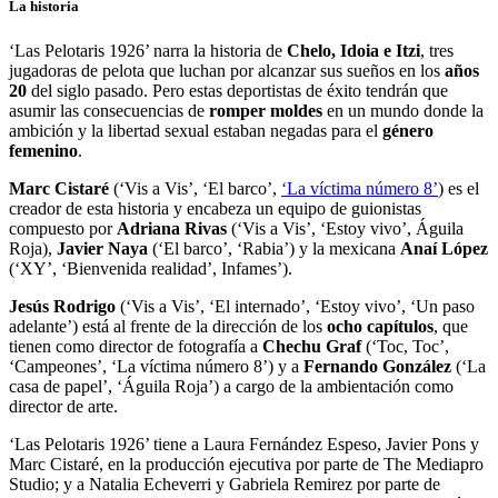
La historia
‘Las Pelotaris 1926’ narra la historia de
Chelo, Idoia e Itzi
, tres
jugadoras de pelota que luchan por alcanzar sus sueños en los
años
20
del siglo pasado. Pero estas deportistas de éxito tendrán que
asumir las consecuencias de
romper moldes
en un mundo donde la
ambición y la libertad sexual estaban negadas para el
género
femenino
.
Marc Cistaré
(‘Vis a Vis’, ‘El barco’,
‘La víctima número 8’
) es el
creador de esta historia y encabeza un equipo de guionistas
compuesto por
Adriana Rivas
(‘Vis a Vis’, ‘Estoy vivo’, Águila
Roja),
Javier Naya
(‘El barco’, ‘Rabia’) y la mexicana
Anaí López
(‘XY’, ‘Bienvenida realidad’, Infames’).
Jesús Rodrigo
(‘Vis a Vis’, ‘El internado’, ‘Estoy vivo’, ‘Un paso
adelante’) está al frente de la dirección de los
ocho capítulos
, que
tienen como director de fotografía a
Chechu Graf
(‘Toc, Toc’,
‘Campeones’, ‘La víctima número 8’) y a
Fernando González
(‘La
casa de papel’, ‘Águila Roja’) a cargo de la ambientación como
director de arte.
‘Las Pelotaris 1926’ tiene a Laura Fernández Espeso, Javier Pons y
Marc Cistaré, en la producción ejecutiva por parte de The Mediapro
Studio; y a Natalia Echeverri y Gabriela Remirez por parte de