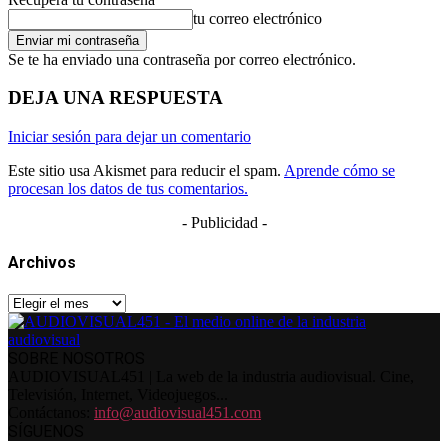
tu correo electrónico
Se te ha enviado una contraseña por correo electrónico.
DEJA UNA RESPUESTA
Iniciar sesión para dejar un comentario
Este sitio usa Akismet para reducir el spam.
Aprende cómo se
procesan los datos de tus comentarios.
- Publicidad -
Archivos
Archivos
SOBRE NOSOTROS
AUDIOVISUAL451 | La web de la industria audiovisual. Cine,
Televisión, Internet, Videojuegos...
Contáctanos:
info@audiovisual451.com
SÍGUENOS