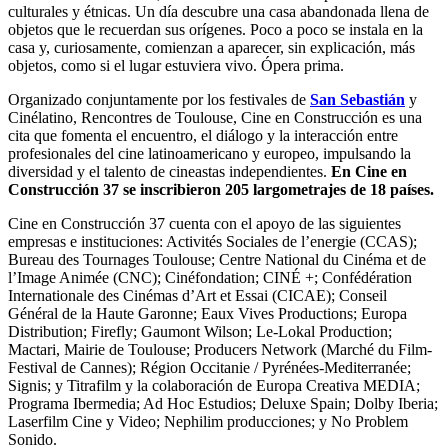
culturales y étnicas. Un día descubre una casa abandonada llena de
objetos que le recuerdan sus orígenes. Poco a poco se instala en la
casa y, curiosamente, comienzan a aparecer, sin explicación, más
objetos, como si el lugar estuviera vivo. Ópera prima.
Organizado conjuntamente por los festivales de
San Sebastián
y
Cinélatino, Rencontres de Toulouse, Cine en Construcción es una
cita que fomenta el encuentro, el diálogo y la interacción entre
profesionales del cine latinoamericano y europeo, impulsando la
diversidad y el talento de cineastas independientes.
En Cine en
Construcción 37 se inscribieron 205 largometrajes de 18 países.
Cine en Construcción 37 cuenta con el apoyo de las siguientes
empresas e instituciones: Activités Sociales de l’energie (CCAS);
Bureau des Tournages Toulouse; Centre National du Cinéma et de
l’Image Animée (CNC); Cinéfondation; CINÉ +; Confédération
Internationale des Cinémas d’Art et Essai (CICAE); Conseil
Général de la Haute Garonne; Eaux Vives Productions; Europa
Distribution; Firefly; Gaumont Wilson; Le-Lokal Production;
Mactari, Mairie de Toulouse; Producers Network (Marché du Film-
Festival de Cannes); Région Occitanie / Pyrénées-Mediterranée;
Signis; y Titrafilm y la colaboración de Europa Creativa MEDIA;
Programa Ibermedia; Ad Hoc Estudios; Deluxe Spain; Dolby Iberia;
Laserfilm Cine y Video; Nephilim producciones; y No Problem
Sonido.