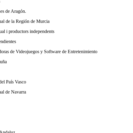
s
es de Aragón.
l de la Región de Murcia
al i productors independents
ndientes
oras de Videojuegos y Software de Entretenimiento
luña
del País Vasco
al de Navarra
Andaluz.