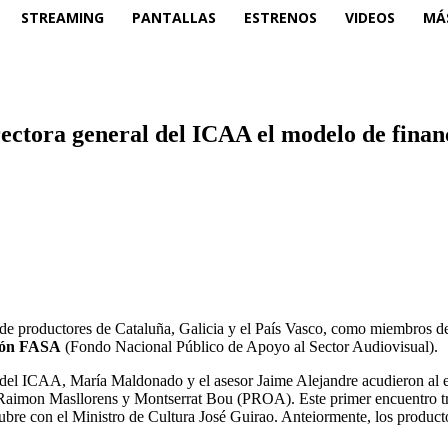
STREAMING
PANTALLAS
ESTRENOS
VIDEOS
MÁ
rectora general del ICAA el modelo de fina
s de productores de Cataluña, Galicia y el País Vasco, como miembros de
ción FASA
(Fondo Nacional Público de Apoyo al Sector Audiovisual).
 del ICAA, María Maldonado y el asesor Jaime Alejandre acudieron al e
mon Masllorens y Montserrat Bou (PROA). Este primer encuentro tras 
ctubre con el Ministro de Cultura José Guirao. Anteiormente, los produc