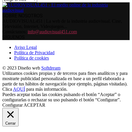
SOBRE NOSOTROS
AUDIOVISUAL451 | La web de la industria audiovisual. Cine,
Televisión, Internet, Videojuegos...
Contáctanos:
info@audiovisual451.com
SÍGUENOS
Aviso Legal
Política de Privacidad
Política de cookies
© 2023 Diseño web
Softdream
Utilizamos cookies propias y de terceros para fines analíticos y para
mostrarte publicidad personalizada en base a un perfil elaborado a
partir de tus hábitos de navegación (por ejemplo, páginas visitadas).
Clica
AQUÍ
para más información.
Puedes aceptar todas las cookies pulsando el botón “Aceptar” o
configurarlas o rechazar su uso pulsando el botón “Configurar”.
Configurar
ACEPTAR
Cerrar