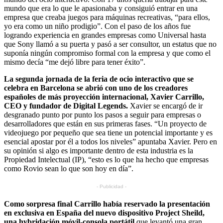
mundo que era lo que le apasionaba y consiguió entrar en una
empresa que creaba juegos para máquinas recreativas, “para ellos,
yo era como un niño prodigio”. Con el paso de los años fue
logrando experiencia en grandes empresas como Universal hasta
que Sony llamó a su puerta y pasó a ser consultor, un estatus que no
suponía ningún compromiso formal con la empresa y que como el
mismo decía “me dejó libre para tener éxito”.
La segunda jornada de la feria de ocio interactivo que se
celebra en Barcelona se abrió con uno de los creadores
españoles de más proyección internacional, Xavier Carrillo,
CEO y fundador de Digital Legends.
Xavier se encargó de ir
desgranado punto por punto los pasos a seguir para empresas o
desarrolladores que están en sus primeras fases. “Un proyecto de
videojuego por pequeño que sea tiene un potencial importante y es
esencial apostar por él a todos los niveles” apuntaba Xavier. Pero en
su opinión si algo es importante dentro de esta industria es la
Propiedad Intelectual (IP), “esto es lo que ha hecho que empresas
como Rovio sean lo que son hoy en día”.
- Publicidad -
Como sorpresa final Carrillo había reservado la presentación
en exclusiva en España del nuevo dispositivo Project Sheild,
una hybridación móvil-consola portátil
que levantó una gran