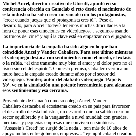
Michel Ancel, director creativo de Ubisoft, apuntó en su
conferencia ofrecida en Gamelab el reto desde el nacimiento de
esta industria ha sido crear un vínculo con los protagonistas
,
“creer cuando juegas que el protagonista eres tú”. Pese al
desarrollo, para Ancel “todavía tenemos muchas dificultades a la
hora de poner esas emociones en videojuegos… seguimos usando
los trucos del cine” y aquí la clave está en empatizar con el jugador.
La importancia de la empatía ha sido algo en lo que han
coincidido Ancel y Vander Caballero. Para este último mientras
el videojuego destaca con sentimientos como el miedo, el éxtasis
o la rabia
, “el cine transmite muy bien el amor y el dolor pero no el
físico sino el del espíritu”. Con esta premisa, Caballero verifica un
muro hacia la empatía creado durante años por el sector del
videojuego.
Vander, autor del alabado videojuego ‘Papo &
Yo’, ve en la simulación una potente herramienta para alcanzar
esos sentimientos y esa cercanía.
Proveniente de Canadá como su colega Ancel, Vander
Caballero destacaba el ecosistema creado en su país para favorecer
el desarrollo de esta industria, un desarrollo que ha sabido crear un
sector equilibrado y a la vanguardia a nivel mundial; con grandes,
medianas y pequeñas empresas que conviven en simbiosis.
“Assassin’s Creed’ no surgió de la nada… son más de 10 años de
apoyo mutuo, entre gobierno, empresas…” ejemplificaba el creador.