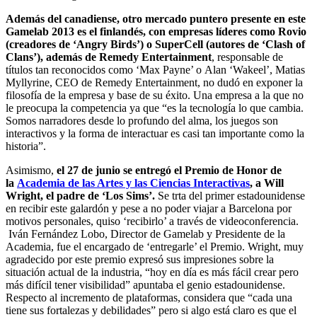
Además del canadiense, otro mercado puntero presente en este
Gamelab 2013 es el finlandés, con empresas líderes como Rovio
(creadores de ‘Angry Birds’) o SuperCell (autores de ‘Clash of
Clans’), además de Remedy Entertainment
, responsable de
títulos tan reconocidos como ‘Max Payne’ o Alan ‘Wakeel’, Matias
Myllyrine, CEO de Remedy Entertainment, no dudó en exponer la
filosofía de la empresa y base de su éxito. Una empresa a la que no
le preocupa la competencia ya que “es la tecnología lo que cambia.
Somos narradores desde lo profundo del alma, los juegos son
interactivos y la forma de interactuar es casi tan importante como la
historia”.
Asimismo,
el 27 de junio se entregó el Premio de Honor de
la
Academia de las Artes y las Ciencias Interactivas
, a Will
Wright, el padre de ‘Los Sims’.
Se trta del primer estadounidense
en recibir este galardón y pese a no poder viajar a Barcelona por
motivos personales, quiso ‘recibirlo’ a través de videoconferencia.
Iván Fernández Lobo, Director de Gamelab y Presidente de la
Academia, fue el encargado de ‘entregarle’ el Premio. Wright, muy
agradecido por este premio expresó sus impresiones sobre la
situación actual de la industria, “hoy en día es más fácil crear pero
más difícil tener visibilidad” apuntaba el genio estadounidense.
Respecto al incremento de plataformas, considera que “cada una
tiene sus fortalezas y debilidades” pero si algo está claro es que el