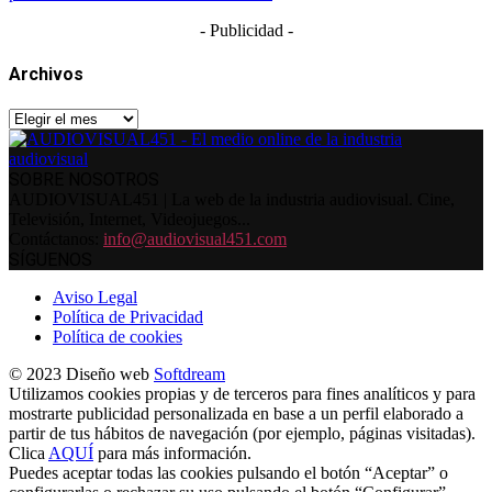
- Publicidad -
Archivos
Archivos
SOBRE NOSOTROS
AUDIOVISUAL451 | La web de la industria audiovisual. Cine,
Televisión, Internet, Videojuegos...
Contáctanos:
info@audiovisual451.com
SÍGUENOS
Aviso Legal
Política de Privacidad
Política de cookies
© 2023 Diseño web
Softdream
Utilizamos cookies propias y de terceros para fines analíticos y para
mostrarte publicidad personalizada en base a un perfil elaborado a
partir de tus hábitos de navegación (por ejemplo, páginas visitadas).
Clica
AQUÍ
para más información.
Puedes aceptar todas las cookies pulsando el botón “Aceptar” o