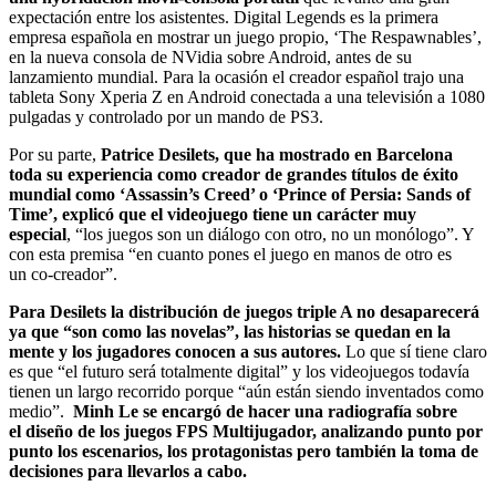
expectación entre los asistentes. Digital Legends es la primera
empresa española en mostrar un juego propio, ‘The Respawnables’,
en la nueva consola de NVidia sobre Android, antes de su
lanzamiento mundial. Para la ocasión el creador español trajo una
tableta Sony Xperia Z en Android conectada a una televisión a 1080
pulgadas y controlado por un mando de PS3.
Por su parte,
Patrice Desilets, que ha mostrado en Barcelona
toda su experiencia como creador de grandes títulos de éxito
mundial como ‘Assassin’s Creed’ o ‘Prince of Persia: Sands of
Time’, explicó que el videojuego tiene un carácter muy
especial
, “los juegos son un diálogo con otro, no un monólogo”. Y
con esta premisa “en cuanto pones el juego en manos de otro es
un co-creador”.
Para Desilets la distribución de juegos triple A no desaparecerá
ya que “son como las novelas”, las historias se quedan en la
mente y los jugadores conocen a sus autores.
Lo que sí tiene claro
es que “el futuro será totalmente digital” y los videojuegos todavía
tienen un largo recorrido porque “aún están siendo inventados como
medio”.
Minh Le se encargó de hacer una radiografía sobre
el diseño de los juegos FPS Multijugador, analizando punto por
punto los escenarios, los protagonistas pero también la toma de
decisiones para llevarlos a cabo.