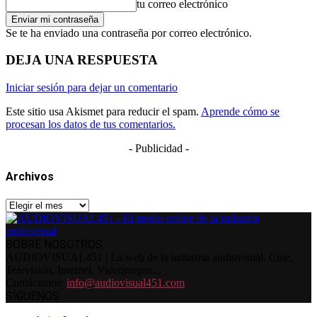
tu correo electrónico
Se te ha enviado una contraseña por correo electrónico.
DEJA UNA RESPUESTA
Iniciar sesión para dejar un comentario
Este sitio usa Akismet para reducir el spam.
Aprende cómo se
procesan los datos de tus comentarios.
- Publicidad -
Archivos
Archivos
SOBRE NOSOTROS
AUDIOVISUAL451 | La web de la industria audiovisual. Cine,
Televisión, Internet, Videojuegos...
Contáctanos:
info@audiovisual451.com
SÍGUENOS