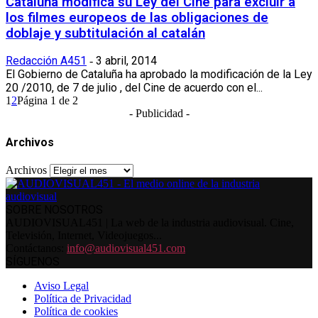
Cataluña modifica su Ley del Cine para excluir a
los filmes europeos de las obligaciones de
doblaje y subtitulación al catalán
Redacción A451
3 abril, 2014
-
El Gobierno de Cataluña ha aprobado la modificación de la Ley
20 /2010, de 7 de julio , del Cine de acuerdo con el...
1
2
Página 1 de 2
- Publicidad -
Archivos
Archivos
SOBRE NOSOTROS
AUDIOVISUAL451 | La web de la industria audiovisual. Cine,
Televisión, Internet, Videojuegos...
Contáctanos:
info@audiovisual451.com
SÍGUENOS
Aviso Legal
Política de Privacidad
Política de cookies