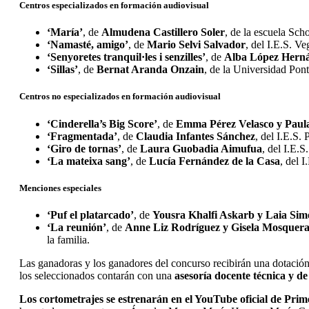
Centros especializados en formación audiovisual
‘María’
, de
Almudena Castillero Soler
, de la escuela Sch
‘Namasté, amigo’
, de
Mario Selvi Salvador
, del I.E.S. V
‘Senyoretes tranquil·les i senzilles’
, de
Alba López Hern
‘Sillas’
, de
Bernat Aranda Onzain
, de la Universidad Ponti
Centros no especializados en formación audiovisual
‘Cinderella’s Big Score’
, de
Emma Pérez Velasco y Paula
‘Fragmentada’
, de
Claudia Infantes Sánchez
, del I.E.S.
‘Giro de tornas’
, de
Laura Guobadia Aimufua
, del I.E.S
‘La mateixa sang’
, de
Lucía Fernández de la Casa
, del 
Menciones especiales
‘Puf el platarcado’
, de
Yousra Khalfi Askarb y Laia Simó
‘La reunión’
, de
Anne Liz Rodríguez y Gisela Mosquer
la familia.
Las ganadoras y los ganadores del concurso recibirán una dotació
los seleccionados contarán con una
asesoría docente técnica y de
Los cortometrajes se estrenarán en el YouTube oficial de Pr