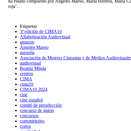
ha estado compuesto por Ángeles Maeso, María Herrera, María Cas
roja’.
Etiquetas
3ª edición de CIMA10
Alfabetización Audiovisual
amazon
Ángeles Maeso
asesoría
Asociación de Mujeres Cineastas y de Medios Audiovisuale
audiovisual
Beatriz Mbula
centros
CIMA
cima10
CIMA10 2024
cine
cine español
comité de preselección
concurso de guion
concursos
cortometrajes
cortos