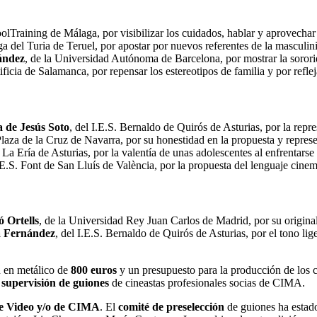
oolTraining de Málaga, por visibilizar los cuidados, hablar y aprovecha
ega del Turia de Teruel, por apostar por nuevos referentes de la masculin
ández
, de la Universidad Autónoma de Barcelona, por mostrar la soror
ficia de Salamanca, por repensar los estereotipos de familia y por reflej
 de Jesús Soto
, del I.E.S. Bernaldo de Quirós de Asturias, por la repre
 Plaza de la Cruz de Navarra, por su honestidad en la propuesta y represen
. La Ería de Asturias, por la valentía de unas adolescentes al enfrentarse
I.E.S. Font de San Lluís de València, por la propuesta del lenguaje cinem
 Ortells
, de la Universidad Rey Juan Carlos de Madrid, por su original
a Fernández
, del I.E.S. Bernaldo de Quirós de Asturias, por el tono lig
n en metálico de
800 euros
y un presupuesto para la producción de los 
 supervisión de guiones
de cineastas profesionales socias de CIMA.
ime Video y/o de CIMA
. El
comité de preselección
de guiones ha estad