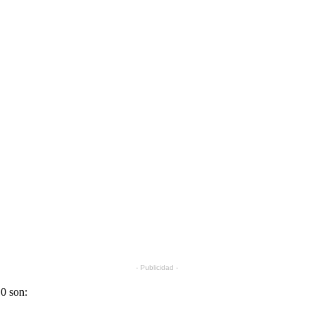
- Publicidad -
0 son: