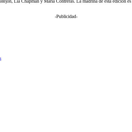
tejón, Lia Chapman y María Contreras. La madrina de esta edición es 
-Publicidad-
s