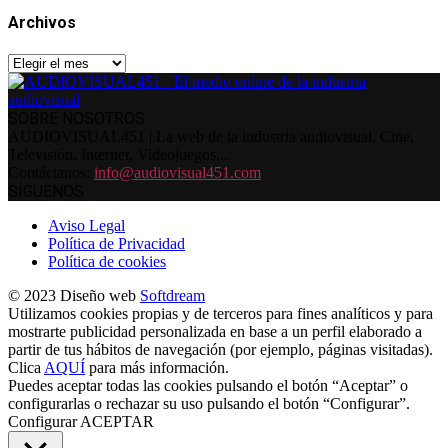
Archivos
Archivos
SOBRE NOSOTROS
AUDIOVISUAL451 | La web de la industria audiovisual. Cine,
Televisión, Internet, Videojuegos...
Contáctanos:
info@audiovisual451.com
SÍGUENOS
Aviso Legal
Política de Privacidad
Política de cookies
© 2023 Diseño web
Softdream
Utilizamos cookies propias y de terceros para fines analíticos y para
mostrarte publicidad personalizada en base a un perfil elaborado a
partir de tus hábitos de navegación (por ejemplo, páginas visitadas).
Clica
AQUÍ
para más información.
Puedes aceptar todas las cookies pulsando el botón “Aceptar” o
configurarlas o rechazar su uso pulsando el botón “Configurar”.
Configurar
ACEPTAR