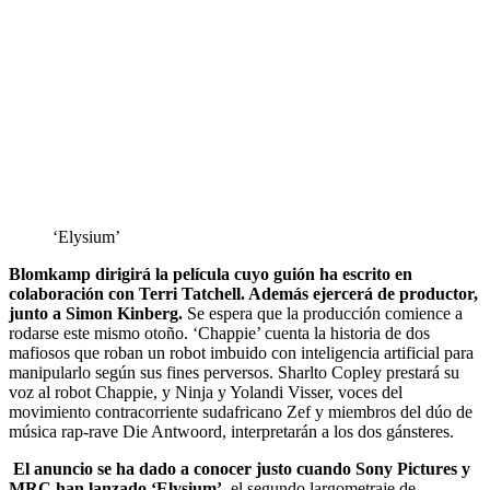
‘Elysium’
Blomkamp dirigirá la película cuyo guión ha escrito en
colaboración con Terri Tatchell. Además ejercerá de productor,
junto a Simon Kinberg.
Se espera que la producción comience a
rodarse este mismo otoño. ‘Chappie’ cuenta la historia de dos
mafiosos que roban un robot imbuido con inteligencia artificial para
manipularlo según sus fines perversos. Sharlto Copley prestará su
voz al robot Chappie, y Ninja y Yolandi Visser, voces del
movimiento contracorriente sudafricano Zef y miembros del dúo de
música rap-rave Die Antwoord, interpretarán a los dos gánsteres.
El anuncio se ha dado a conocer justo cuando Sony Pictures y
MRC han lanzado ‘Elysium’
, el segundo largometraje de