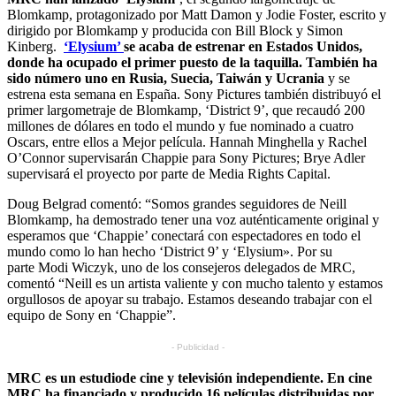
Blomkamp, protagonizado por Matt Damon y Jodie Foster, escrito y
dirigido por Blomkamp y producida con Bill Block y Simon
Kinberg.
‘Elysium’
se acaba de estrenar en Estados Unidos,
donde ha ocupado el primer puesto de la taquilla. También ha
sido número uno en Rusia, Suecia, Taiwán y Ucrania
y se
estrena esta semana en España. Sony Pictures también distribuyó el
primer largometraje de Blomkamp, ‘District 9’, que recaudó 200
millones de dólares en todo el mundo y fue nominado a cuatro
Oscars, entre ellos a Mejor película. Hannah Minghella y Rachel
O’Connor supervisarán Chappie para Sony Pictures; Brye Adler
supervisará el proyecto por parte de Media Rights Capital.
Doug Belgrad comentó: “Somos grandes seguidores de Neill
Blomkamp, ha demostrado tener una voz auténticamente original y
esperamos que ‘Chappie’ conectará con espectadores en todo el
mundo como lo han hecho ‘District 9’ y ‘Elysium». Por su
parte Modi Wiczyk, uno de los consejeros delegados de MRC,
comentó “Neill es un artista valiente y con mucho talento y estamos
orgullosos de apoyar su trabajo. Estamos deseando trabajar con el
equipo de Sony en ‘Chappie”.
- Publicidad -
MRC es un estudiode cine y televisión independiente. En cine
MRC ha financiado y producido 16 películas distribuidas por