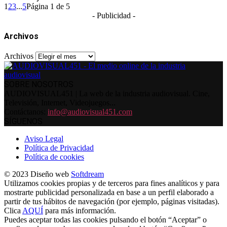
1
2
3
...
5
Página 1 de 5
- Publicidad -
Archivos
Archivos
SOBRE NOSOTROS
AUDIOVISUAL451 | La web de la industria audiovisual. Cine,
Televisión, Internet, Videojuegos...
Contáctanos:
info@audiovisual451.com
SÍGUENOS
Aviso Legal
Política de Privacidad
Política de cookies
© 2023 Diseño web
Softdream
Utilizamos cookies propias y de terceros para fines analíticos y para
mostrarte publicidad personalizada en base a un perfil elaborado a
partir de tus hábitos de navegación (por ejemplo, páginas visitadas).
Clica
AQUÍ
para más información.
Puedes aceptar todas las cookies pulsando el botón “Aceptar” o