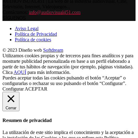
AUDIOVISUAL451 | La web de la industria audiovisual. Cine,
Televisión, Internet, Videojuegos...
Contáctanos:
info@audiovisual451.com
SÍGUENOS
Aviso Legal
Política de Privacidad
Política de cookies
© 2023 Diseño web
Softdream
Utilizamos cookies propias y de terceros para fines analíticos y para
mostrarte publicidad personalizada en base a un perfil elaborado a
partir de tus hábitos de navegación (por ejemplo, páginas visitadas).
Clica
AQUÍ
para más información.
Puedes aceptar todas las cookies pulsando el botón “Aceptar” o
configurarlas o rechazar su uso pulsando el botón “Configurar”.
Configurar
ACEPTAR
Cerrar
Resumen de privacidad
La utilización de este sitio implica el conocimiento y la aceptación a
la instalación de las Cookies a las que se refiere esta Política.