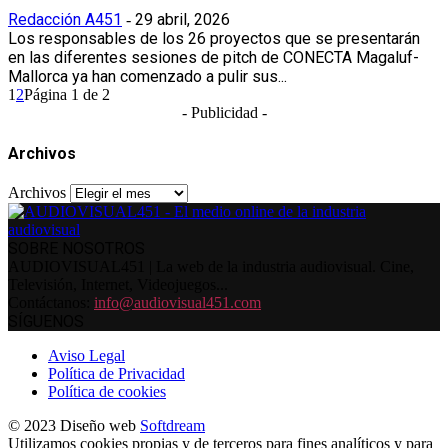
Redacción A451
29 abril, 2026
-
Los responsables de los 26 proyectos que se presentarán
en las diferentes sesiones de pitch de CONECTA Magaluf-
Mallorca ya han comenzado a pulir sus...
1
2
Página 1 de 2
- Publicidad -
Archivos
Archivos
SOBRE NOSOTROS
AUDIOVISUAL451 | La web de la industria audiovisual. Cine,
Televisión, Internet, Videojuegos...
Contáctanos:
info@audiovisual451.com
SÍGUENOS
Aviso Legal
Política de Privacidad
Política de cookies
© 2023 Diseño web
Softdream
Utilizamos cookies propias y de terceros para fines analíticos y para