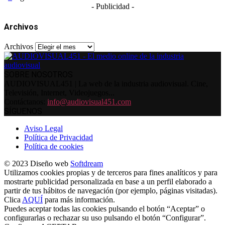
- Publicidad -
Archivos
Archivos
SOBRE NOSOTROS
AUDIOVISUAL451 | La web de la industria audiovisual. Cine,
Televisión, Internet, Videojuegos...
Contáctanos:
info@audiovisual451.com
SÍGUENOS
Aviso Legal
Política de Privacidad
Política de cookies
© 2023 Diseño web
Softdream
Utilizamos cookies propias y de terceros para fines analíticos y para
mostrarte publicidad personalizada en base a un perfil elaborado a
partir de tus hábitos de navegación (por ejemplo, páginas visitadas).
Clica
AQUÍ
para más información.
Puedes aceptar todas las cookies pulsando el botón “Aceptar” o
configurarlas o rechazar su uso pulsando el botón “Configurar”.