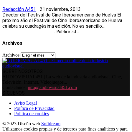
Redacción A451
21 noviembre, 2013
-
Director del Festival de Cine Iberoamericano de Huelva El
próximo año el Festival de Cine Iberoamericano de Huelva
celebra su cuadragésima edición. No es sencillo...
- Publicidad -
Archivos
Archivos
SOBRE NOSOTROS
AUDIOVISUAL451 | La web de la industria audiovisual. Cine,
Televisión, Internet, Videojuegos...
Contáctanos:
info@audiovisual451.com
SÍGUENOS
Aviso Legal
Política de Privacidad
Política de cookies
© 2023 Diseño web
Softdream
Utilizamos cookies propias y de terceros para fines analíticos y para